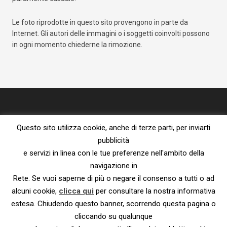
Le foto riprodotte in questo sito provengono in parte da
Internet. Gli autori delle immagini o i soggetti coinvolti possono
in ogni momento chiederne la rimozione.
Questo sito utilizza cookie, anche di terze parti, per inviarti
pubblicità
e servizi in linea con le tue preferenze nell'ambito della
navigazione in
Proprietà letteraria riservata – vietata la riproduzione senza l’espresso
Rete. Se vuoi saperne di più o negare il consenso a tutti o ad
consenso dell’autore.
Privacy Policy e Cookie Policy
|
Informativa ai sensi del Reg. UE
alcuni cookie,
clicca qui
per consultare la nostra informativa
2016/679
estesa. Chiudendo questo banner, scorrendo questa pagina o
© 2023 – Susanna De Ciechi.
cliccando su qualunque