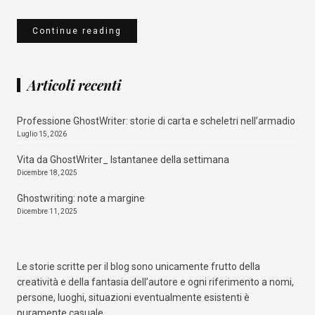
Continue reading
Articoli recenti
Qualcosa nascosto
Professione GhostWriter: storie di carta e scheletri nell’armadio
Luglio 15, 2026
Amazon
Mondadori Store
La Feltrinelli
IBS
Vita da GhostWriter_ Istantanee della settimana
Dicembre 18, 2025
Ghostwriting: note a margine
Dicembre 11, 2025
Le storie scritte per il blog sono unicamente frutto della
creatività e della fantasia dell’autore e ogni riferimento a nomi,
persone, luoghi, situazioni eventualmente esistenti è
puramente casuale.