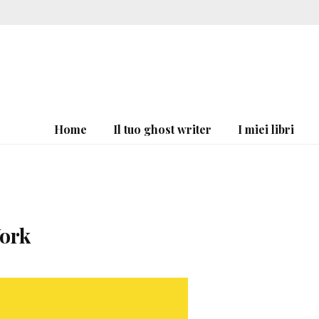
Home
Il tuo ghost writer
I miei libri
York