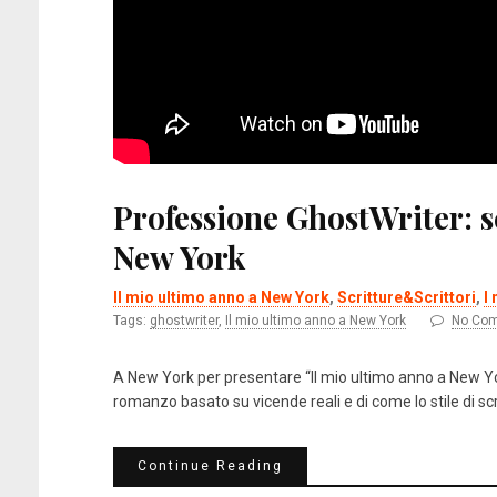
Professione GhostWriter: 
New York
Il mio ultimo anno a New York
,
Scritture&Scrittori
,
I 
Tags:
ghostwriter
,
Il mio ultimo anno a New York
No Co
A New York per presentare “Il mio ultimo anno a New Yo
romanzo basato su vicende reali e di come lo stile di sc
Continue Reading