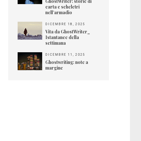
GhostWriter: storie di
carta e scheletri
nell’armadio
DICEMBRE 18, 2025
Vita da GhostWriter_
Istantanee della
settimana
DICEMBRE 11, 2025
Ghostwriting: note a
margine