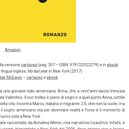
Amazon
lla versione
cartacea
(pag. 307 – ISBN: 979122022279) e in
ebook
.
 lingua inglese,
My last year in New York
(2017)
tair McEwen
–
cartaceo
e
ebook
.
 da una giovane italo-americana, Anna, che a vent’anni lascia Venezia
a Valentino. Il suo trolley è pieno di sogni e a quel punto Anna, sottile
nella vita. Incontra Marco, italiano e migrante 2.0, che non la vuole, ma
e, il sogno americano sta per diventare realtà e forse è il momento di
nuovo sola a New York.
te raccontate da Annalisa Menin, mia narratrice/coautrice. Infatti, è