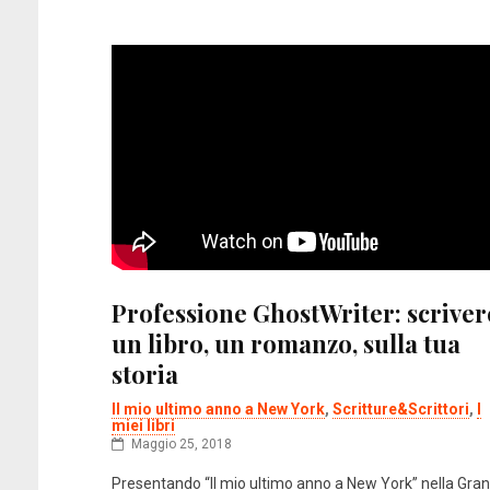
Professione GhostWriter: scriver
un libro, un romanzo, sulla tua
storia
Il mio ultimo anno a New York
,
Scritture&Scrittori
,
I
miei libri
Maggio 25, 2018
Presentando “Il mio ultimo anno a New York” nella Gra