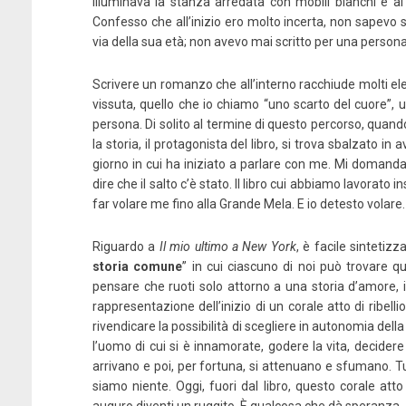
illuminava la stanza arredata con mobili bianchi e al c
Confesso che all’inizio ero molto incerta, non sapevo s
via della sua età; non avevo mai scritto per una perso
Scrivere un romanzo che all’interno racchiude molti elem
vissuta, quello che io chiamo “uno scarto del cuore”, u
persona. Di solito al termine di questo percorso, quando 
la storia, il protagonista del libro, si trova sbalzato i
giorno in cui ha iniziato a parlare con me. Mi domand
dire che il salto c’è stato. Il libro cui abbiamo lavorat
far volare me fino alla Grande Mela. E io detesto volare.
Riguardo a
Il mio ultimo a New York
, è facile sintetizz
storia comune
” in cui ciascuno di noi può trovare qu
pensare che ruoti solo attorno a una storia d’amore, in
rappresentazione dell’inizio di un corale atto di ribel
rivendicare la possibilità di scegliere in autonomia della
l’uomo di cui si è innamorate, godere la vita, decidere
arrivano e poi, per fortuna, si attenuano e sfumano. Tu
siamo niente. Oggi, fuori dal libro, questo corale att