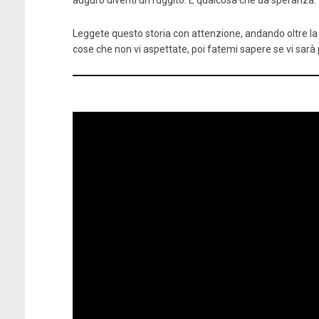
auguro diventi un ruggito. È qualcosa che dà speranza.
Leggete questo storia con attenzione, andando oltre la 
cose che non vi aspettate, poi fatemi sapere se vi sarà 