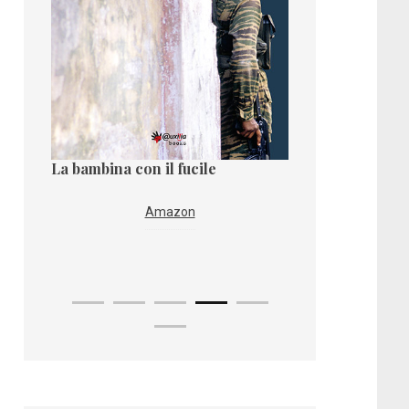
La regola dell’e
La bambina con il fucile
Amazon
Kobo
Amazon
Mondado