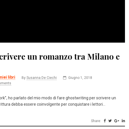
scrivere un romanzo tra Milano e
miei libri
By
Susanna De Ciechi
Giugno 1, 2018
mments
rk”, ho parlato del mio modo di fare ghostwriting per scrivere un
rittura debba essere coinvolgente per conquistare i lettori…
Share: