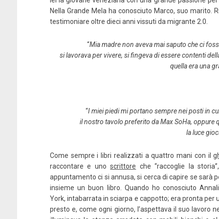
lei la giovane veneziana con una grande passione per i
Nella Grande Mela ha conosciuto Marco, suo marito. R
testimoniare oltre dieci anni vissuti da migrante 2.0.
“
Mia madre non aveva mai saputo che ci fosse un
si lavorava per vivere, si fingeva di essere contenti del
quella era una gr
ta
Qualcosa nascosto
Il
Kobo
LaFeltrinelli
Amazon
Mondadori Store
“
I miei piedi mi portano sempre nei posti in cu
il nostro tavolo preferito da Max SoHa, oppure q
ondadoriStore
La Feltrinelli
IBS
la luce gioc
Come sempre i libri realizzati a quattro mani con il
g
raccontare e uno
scrittore
che “raccoglie la storia”
appuntamento ci si annusa, si cerca di capire se sarà po
insieme un buon libro. Quando ho conosciuto Annali
York, intabarrata in sciarpa e cappotto; era pronta per us
presto e, come ogni giorno, l’aspettava il suo lavoro nel