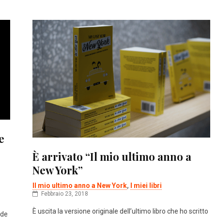
e
È arrivato “Il mio ultimo anno a
New York”
Il mio ultimo anno a New York
,
I miei libri
Febbraio 23, 2018
È uscita la versione originale dell’ultimo libro che ho scritto
nde