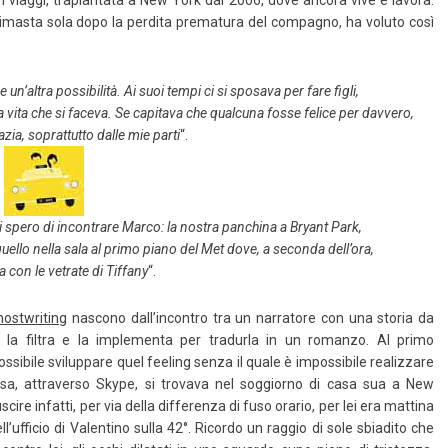
 viaggi, trapiantata a New York dal 2006, dove ancora vive e lavora.
imasta sola dopo la perdita prematura del compagno, ha voluto così
’altra possibilità. Ai suoi tempi ci si sposava per fare figli,
la vita che si faceva. Se capitava che qualcuna fosse felice per davvero,
azia, soprattutto dalle mie parti
“.
 mio ultimo anno a New York
Il paese dei tarocchi
Amazon
i spero di incontrare Marco: la nostra panchina a Bryant Park,
Amazon
uello nella sala al primo piano del Met dove, a seconda dell’ora,
a con le vetrate di Tiffany
“.​
hostwriting
nascono dall’incontro tra un narratore con una storia da
, la filtra e la implementa per tradurla in un romanzo. Al primo
ssibile sviluppare quel feeling senza il quale è impossibile realizzare
sa, attraverso Skype, si trovava nel soggiorno di casa sua a New
cire infatti, per via della differenza di fuso orario, per lei era mattina
l’ufficio di Valentino sulla 42°. Ricordo un raggio di sole sbiadito che