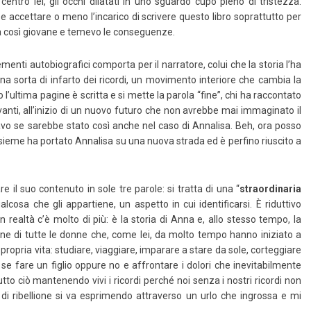
entro lei, gli occhi dilatati in uno sguardo cupo pieno di tristezza.
e accettare o meno l’incarico di scrivere questo libro soprattutto per
na così giovane e temevo le conseguenze.
enti autobiografici comporta per il narratore, colui che la storia l’ha
na sorta di infarto dei ricordi, un movimento interiore che cambia la
l’ultima pagine è scritta e si mette la parola “fine”, chi ha raccontato
n avanti, all’inizio di un nuovo futuro che non avrebbe mai immaginato il
avo se sarebbe stato così anche nel caso di Annalisa. Beh, ora posso
o insieme ha portato Annalisa su una nuova strada ed è perfino riuscito a
are il suo contenuto in sole tre parole: si tratta di una “
straordinaria
alcosa che gli appartiene, un aspetto in cui identificarsi. È riduttivo
 realtà c’è molto di più: è la storia di Anna e, allo stesso tempo, la
lione di tutte le donne che, come lei, da molto tempo hanno iniziato a
 propria vita: studiare, viaggiare, imparare a stare da sole, corteggiare
 se fare un figlio oppure no e affrontare i dolori che inevitabilmente
tto ciò mantenendo vivi i ricordi perché noi senza i nostri ricordi non
o di ribellione si va esprimendo attraverso un urlo che ingrossa e mi