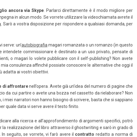
glio ancora via Skype
. Parlarci direttamente è il modo migliore per
 impegna in alcun modo. Se vorrete utilizzare la videochiamata avrete il
a
. Sarò a vostra disposizione per rispondere a qualsiasi domanda, per
vi serve: un’
autobiografia
magari romanzata o un romanzo (in questo
che intendete commissionare è destinato a un uso privato, pensate di
clienti, o magari lo volete pubblicare con il self-publishing? Non avete
 la mia consulenza affinché possiate conoscere le alternative che oggi il
adatta ai vostri obiettivi.
 di affrontare
nell’opera. Avete già un’idea del numero di pagine che
io da cui partire o avete una bozza nel cassetto da rielaborare? Non
i miei narratori non hanno bisogno di scrivere, basta che si sappiano
er quale data vi serve avere il testo finito.
care alla ricerca e all’approfondimento di argomenti specifici, potrò
la realizzazione del libro attraverso il ghostwriting e sarò in grado di
 In seguito, se vorrete, vi farò avere il
contratto
redatto a norma di