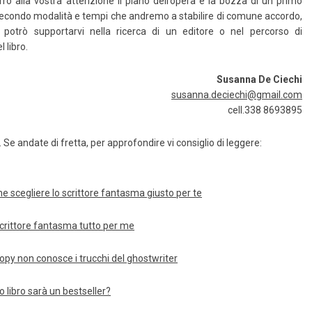
rò alla vostra attenzione il piano dell’opera e la bozza di un primo
e, secondo modalità e tempi che andremo a stabilire di comune accordo,
 potrò supportarvi nella ricerca di un editore o nel percorso di
 libro.
Susanna De Ciechi
susanna.deciechi@gmail.com
cell.338 8693895
. Se andate di fretta, per approfondire vi consiglio di leggere:
 scegliere lo scrittore fantasma giusto per te
crittore fantasma tutto per me
py non conosce i trucchi del ghostwriter
io libro sarà un bestseller?