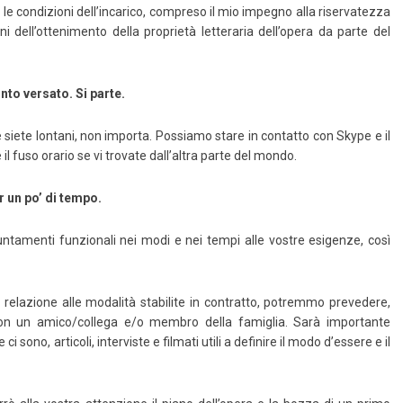
 le condizioni dell’incarico, compreso il mio impegno alla riservatezza
i dell’ottenimento della proprietà letteraria dell’opera da parte del
onto versato. Si parte.
e siete lontani, non importa. Possiamo stare in contatto con Skype e il
ssa e basta
 fuso orario se vi trovate dall’altra parte del mondo.
r un po’ di tempo.
Amazon
Kobo
LaFeltrinelli
MondadoriStore
tamenti funzionali nei modi e nei tempi alle vostre esigenze, così
 relazione alle modalità stabilite in contratto, potremmo prevedere,
 con un amico/collega e/o membro della famiglia. Sarà importante
ci sono, articoli, interviste e filmati utili a definire il modo d’essere e il