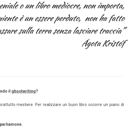
geniale o un libro mediocre, non importa,
niente è un essere perduto, non ha fatto
ssare sulla terra senza lasciare traccia”
Ágota Kristóf
ando il
ghostwriting
?
soprattutto mestiere. Per realizzare un buon libro occorre un piano di
 parliamone.