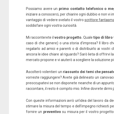
Possiamo avere un
primo contatto telefonico o me
iniziare a conoscerci, per chiarire ogni dubbio e non vi
vantaggio di vedere svelato il vostro
scrittore fantasm
soddisfare ogni vostra curiosità.
Mi racconterete il
vostro progetto.
Quale
tipo di libro
caso di che genere) o una storia d’impresa? Il libro 
regalarlo ad amici e parenti o di distribuirlo ai vostri 
ancora le idee chiare al riguardo? Sarò lieta di offrirvi
mercato propone e vi aiuterò a scegliere la soluzione più 
Ascolterò volentieri un
riassunto dei temi che pensate
vorreste raggiungere? Avete già delineato un canovacc
preoccupatevi se non disponete neanche di un appunto, 
raccontare, il resto è compito mio. Infine dovrete dirmi p
Con queste informazioni avrò un’idea del lavoro da dedi
stimare la misura del tempo e dell’impegno richiesti per 
fornire un
preventivo
su misura per il vostro progetto.