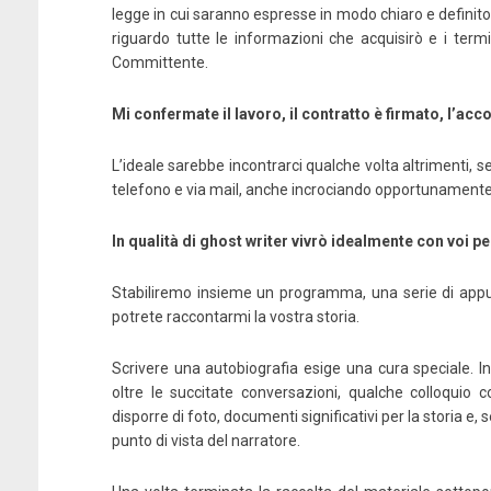
legge in cui saranno espresse in modo chiaro e definito
riguardo tutte le informazioni che acquisirò e i termin
Committente.
Mi confermate il lavoro, il contratto è firmato, l’acc
L’ideale sarebbe incontrarci qualche volta altrimenti, s
La regola dell’eccesso
Te
telefono e via mail, anche incrociando opportunamente il
In qualità di ghost writer vivrò idealmente con voi pe
Amazon
Kobo
LaFeltrinelli
MondadoriStore
Stabiliremo insieme un programma, una serie di appun
potrete raccontarmi la vostra storia.
Scrivere una autobiografia esige una cura speciale. In
oltre le succitate conversazioni, qualche colloquio
disporre di foto, documenti significativi per la storia e, se 
punto di vista del narratore.