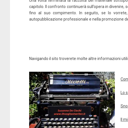
Una volta terminata la raccolta del materiale sottopor
capitolo. Il confronto continuerà sull’opera in divenir
fino al suo compimento. In seguito, se lo vorrete,
autopubblicazione professionale e nella promozione del
Navigando il sito troverete molte altre informazioni utili
Come
Lo s
Snoo
Il m