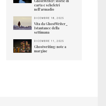
GhostWriter: storie di
carta e scheletri
nell’armadio
DICEMBRE 18, 2025
Vita da GhostWriter_
Istantanee della
settimana
DICEMBRE 11, 2025
Ghostwriting: note a
margine