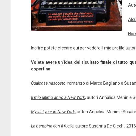
Aut
Alcu
Noi 
Inoltre potete cliccare qui per vedere il mio profilo au
Volete avere un’idea del risultato finale di tutto 
copertina
:
Qualcosa nascosto
, romanzo di Marco Bagliano e Susan
Il mio ultimo anno a New York
, autori Annalisa Menin e 
My last year in New York
, autori Annalisa Menin e Susan
La bambina con il fucile
, autore Susanna De Ciechi, 2016