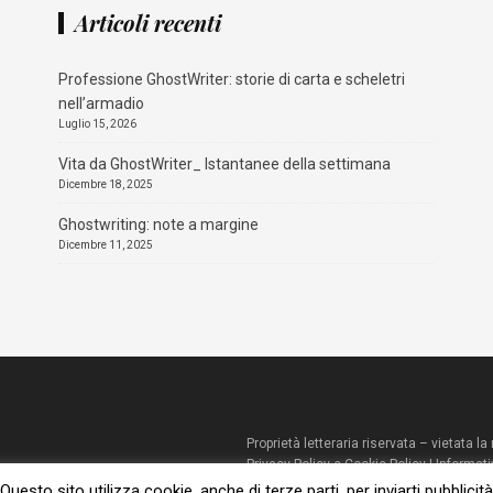
Articoli recenti
Professione GhostWriter: storie di carta e scheletri
nell’armadio
Luglio 15, 2026
Vita da GhostWriter_ Istantanee della settimana
Dicembre 18, 2025
Ghostwriting: note a margine
Dicembre 11, 2025
Proprietà letteraria riservata – vietata 
Privacy Policy e Cookie Policy
|
Informati
© 2023 – Susanna De Ciechi.
Questo sito utilizza cookie, anche di terze parti, per inviarti pubblicità