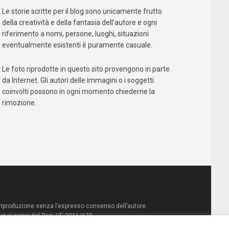
Le storie scritte per il blog sono unicamente frutto
della creatività e della fantasia dell’autore e ogni
riferimento a nomi, persone, luoghi, situazioni
eventualmente esistenti è puramente casuale.
Le foto riprodotte in questo sito provengono in parte
da Internet. Gli autori delle immagini o i soggetti
coinvolti possono in ogni momento chiederne la
rimozione.
Qualcosa nascosto
Amazon
Mondadori Store
la riproduzione senza l’espresso consenso dell’autore.
va ai sensi del Reg. UE 2016/679
La Feltrinelli
IBS