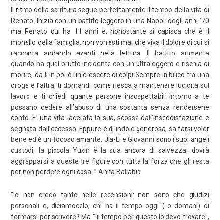
Il ritmo della scrittura segue perfettamente il tempo della vita di
Renato. Inizia con un battito leggero in una Napoli degli anni ’70
ma Renato qui ha 11 anni e, nonostante si capisca che è il
monello della famiglia, non vorresti mai che viva il dolore di cui si
racconta andando avanti nella lettura. Il battito aumenta
quando ha quel brutto incidente con un ultraleggero e rischia di
morire, da li in poi è un crescere di colpi Sempre in bilico tra una
droga e l’altra, ti domandi come riesca a mantenere lucidità sul
lavoro e ti chiedi quante persone insospettabili intorno a te
possano cedere all’abuso di una sostanta senza rendersene
conto. E’ una vita lacerata la sua, scossa dall’insoddisfazione e
segnata dall’eccesso. Eppure è di indole generosa, sa farsi voler
bene ed è un focoso amante. Jia-Li e Giovanni sono i suoi angeli
custodi, la piccola Yuxin è la sua ancora di salvezza, dovrà
aggrapparsi a queste tre figure con tutta la forza che gli resta
per non perdere ogni cosa. ” Anita Ballabio
“
Io non credo tanto nelle recensioni: non sono che giudizi
personali e, diciamocelo, chi ha il tempo oggi ( o domani) di
fermarsi per scrivere? Ma ” il tempo per questo lo devo trovare”,