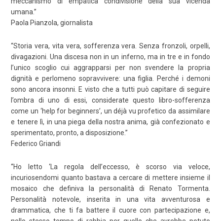
meccanismo di empatica condivisione della sua vicenda
umana.”
Paola Pianzola, giornalista
“Storia vera, vita vera, sofferenza vera. Senza fronzoli, orpelli,
divagazioni. Una discesa non in un inferno, ma in tre e in fondo
l’unico scoglio cui aggrapparsi per non svendere la propria
dignità e perlomeno sopravvivere: una figlia. Perché i demoni
sono ancora insonni. E visto che a tutti può capitare di seguire
l’ombra di uno di essi, considerate questo libro-sofferenza
come un ‘help for beginners’, un déjà vu profetico da assimilare
e tenere lì, in una piega della nostra anima, già confezionato e
sperimentato, pronto, a disposizione.”
Federico Griandi
“Ho letto ‘La regola dell’eccesso, è scorso via veloce,
incuriosendomi quanto bastava a cercare di mettere insieme il
mosaico che definiva la personalità di Renato Tormenta.
Personalità notevole, inserita in una vita avventurosa e
drammatica, che ti fa battere il cuore con partecipazione e,
nello stesso tempo di rabbia per quello che avrebbe potuto