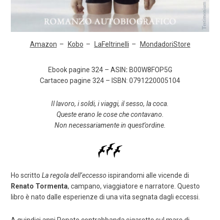
Amazon
Kobo
LaFeltrinelli
MondadoriStore
Ebook pagine 324 – ASIN
:
B00W8FOP5G
Cartaceo pagine 324 – ISBN: 0791220005104
Il lavoro, i soldi, i viaggi, il sesso, la coca.
Queste erano le cose che contavano.
Non necessariamente in quest’ordine.
Ho scritto
La regola dell’eccesso
ispirandomi alle vicende di
Renato Tormenta
, campano, viaggiatore e narratore. Questo
libro è nato dalle esperienze di una vita segnata dagli eccessi.
A quindici anni Renato contrabbanda sigarette sul mare di