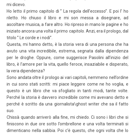
mi dicevo.
Ho letto il primo capitolo di ” La regola dell’eccesso”. E poi l’ ho
riletto. Ho chiuso il libro e mi son messa a disegnare, ad
ascoltare musica, a fare altro. Ho ripreso in mano le pagine e ho
iniziato ancora una volta il primo capitolo. Anzi, era il prologo, dal
titolo ” Le corde e i nodi”.
Questa, mi hanno detto, è la storia vera di una persona che ha
avuto una vita incredibile, estrema, segnata dalla dipendenza
per le droghe. Oppure, come suggerisce Pasolini all’inizio del
libro, è l’amore per la vita, quello feroce, insaziabile e disperato,
la vera dipendenza?
Sono andata oltre il prologo ai vari capitoli, nemmeno nell’ordine
in cui sono stati scritti: mi piace leggere come ne ho voglia, e
questo è un libro che va sfogliato in tanti modi, tante volte.
Perché la storia è davvero incredibile come mi avevano detto e
perché è scritto da una giornalista\ghost writer che sa il fatto
suo.
Chissà quando arriverò alla fine, mi chiedo. Ci sono i libri che si
finiscono in due ore sotto l’ombrellone e una volta terminati si
dimenticano nella sabbia. Poi c’è questo, che ogni volta che lo