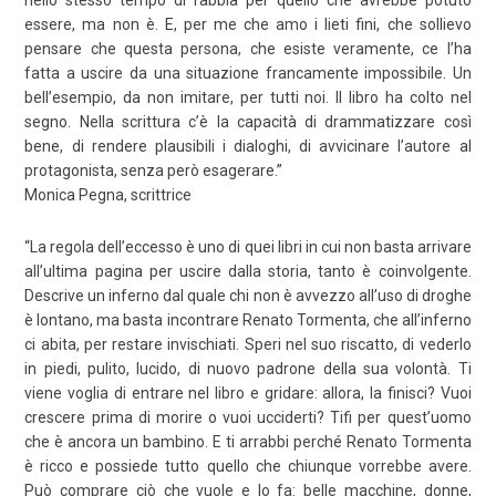
essere, ma non è. E, per me che amo i lieti fini, che sollievo
pensare che questa persona, che esiste veramente, ce l’ha
fatta a uscire da una situazione francamente impossibile. Un
bell’esempio, da non imitare, per tutti noi. Il libro ha colto nel
segno. Nella scrittura c’è la capacità di drammatizzare così
bene, di rendere plausibili i dialoghi, di avvicinare l’autore al
protagonista, senza però esagerare.”
Monica Pegna, scrittrice
“La regola dell’eccesso è uno di quei libri in cui non basta arrivare
all’ultima pagina per uscire dalla storia, tanto è coinvolgente.
Descrive un inferno dal quale chi non è avvezzo all’uso di droghe
è lontano, ma basta incontrare Renato Tormenta, che all’inferno
ci abita, per restare invischiati. Speri nel suo riscatto, di vederlo
in piedi, pulito, lucido, di nuovo padrone della sua volontà. Ti
viene voglia di entrare nel libro e gridare: allora, la finisci? Vuoi
crescere prima di morire o vuoi ucciderti? Tifi per quest’uomo
che è ancora un bambino. E ti arrabbi perché Renato Tormenta
è ricco e possiede tutto quello che chiunque vorrebbe avere.
Può comprare ciò che vuole e lo fa: belle macchine, donne,