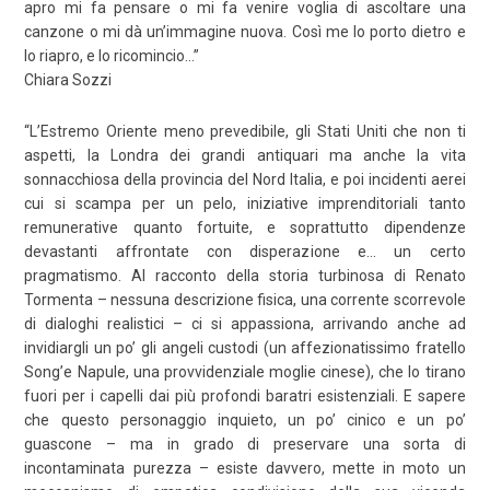
apro mi fa pensare o mi fa venire voglia di ascoltare una
canzone o mi dà un’immagine nuova. Così me lo porto dietro e
lo riapro, e lo ricomincio…
”
Chiara Sozzi
“L’Estremo Oriente meno prevedibile, gli Stati Uniti che non ti
aspetti, la Londra dei grandi antiquari ma anche la vita
sonnacchiosa della provincia del Nord Italia, e poi incidenti aerei
cui si scampa per un pelo, iniziative imprenditoriali tanto
remunerative quanto fortuite, e soprattutto dipendenze
devastanti affrontate con disperazione e… un certo
pragmatismo. Al racconto della storia turbinosa di Renato
Tormenta – nessuna descrizione fisica, una corrente scorrevole
di dialoghi realistici – ci si appassiona, arrivando anche ad
invidiargli un po’ gli angeli custodi (un affezionatissimo fratello
Song’e Napule, una provvidenziale moglie cinese), che lo tirano
fuori per i capelli dai più profondi baratri esistenziali. E sapere
che questo personaggio inquieto, un po’ cinico e un po’
guascone – ma in grado di preservare una sorta di
incontaminata purezza – esiste davvero, mette in moto un