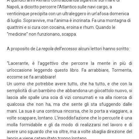
Napoli, a diciotto percorre l’Atlantico sulle navi cargo, a
venticinque precipita con un ultraleggero in un’afosa domenica
di luglio. Sopravvive, ma l’anima è incrinata. Fa una montagna di
quattrini e si cura con cocaina, eroina e rhum. Quando le
“medicine” non funzionano, scappa.
A proposito de
La regola dell’eccesso
alcuni lettori hanno scritto:
“Lacerante, è l’aggettivo che percorre la mente in più di
un’occasione leggendo questo libro. Fa arrabbiare, Tormenta,
eccome se fa arrabbiare!
Un uomo che potrebbe avere tutto, che ha tutto, e che con la
semplicità di un bambino che abbandona un giocattolo nuovo, si
lascia alle spalle una scia di vizi consumati e va alla ricerca di
qualcosa che non ha, ma che sente gli sta sfuggendo dalle
mani. La sua è una continua rincorsa, che lo porta a viaggiare, a
volte scappare, lontano. L’insoddisfazione che lo percuote è una
molla formidabile e gli da modo di realizzarsi nel lavoro e di
avere uno sguardo che va oltre, ma a volte sbaglia direzione del
lancio e viene catapultato troppo lontano.