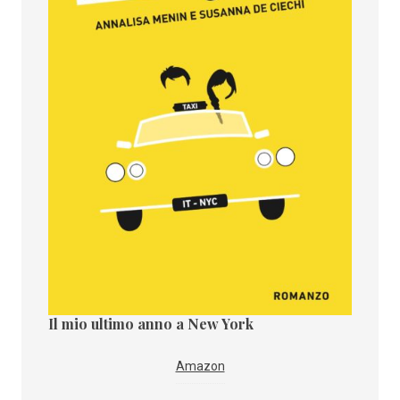
Il mio ultimo anno a New York
Il paes
i
IBS
Amazon