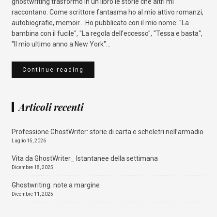
ghostwriting trasformo in un libro le storie che altri mi
raccontano. Come scrittore fantasma ho al mio attivo romanzi,
autobiografie, memoir... Ho pubblicato con il mio nome: "La
bambina con il fucile", "La regola dell’eccesso", "Tessa e basta",
"Il mio ultimo anno a New York"...
Continue reading
Articoli recenti
Professione GhostWriter: storie di carta e scheletri nell’armadio
Luglio 15, 2026
Vita da GhostWriter_ Istantanee della settimana
Dicembre 18, 2025
Ghostwriting: note a margine
Dicembre 11, 2025