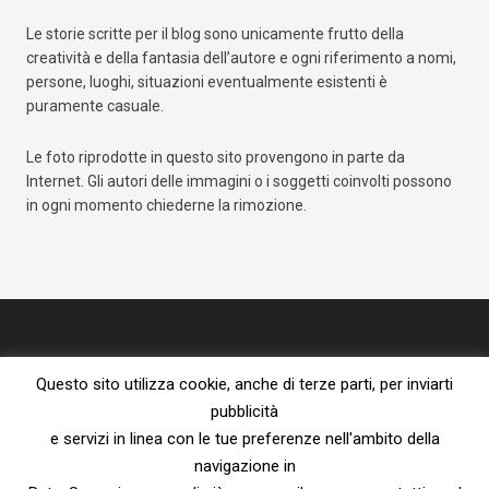
Le storie scritte per il blog sono unicamente frutto della
creatività e della fantasia dell’autore e ogni riferimento a nomi,
persone, luoghi, situazioni eventualmente esistenti è
puramente casuale.
Le foto riprodotte in questo sito provengono in parte da
Internet. Gli autori delle immagini o i soggetti coinvolti possono
in ogni momento chiederne la rimozione.
Questo sito utilizza cookie, anche di terze parti, per inviarti
pubblicità
e servizi in linea con le tue preferenze nell'ambito della
navigazione in
Proprietà letteraria riservata – vietata la riproduzione senza l’espresso