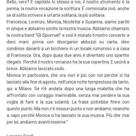
Bello, vero? È capitato lo stesso a noi, il nostro strumento è la
penna, la nostra vocazione la scrittura. È cominciata così, anche
se di solito scrivere è un’arte solitaria, la più solitaria.
Francesca, Lorenzo, Monica, Nicoletta e Susanna, siamo partiti
in cinque e abbiamo scritto la nostra musica. Abbiamo chiamato
la nostra band “Gli Spiumati” e così è iniziato il nostro concerto a
dieci mani: prima con disorganici abbozzi su carta, idee
condivise davanti a un bicchiere in un locale rumoroso o a casa
di Francesca. Ora, dopo quasi due anni, è diventato uno spartito
rilegato. Perché il nostro romanzo ha la sua copertina. E uscirà a
breve. Abbiamo lavorato sodo.
Monica in particolare, che ora non è più con noi perché ci ha
lasciato alla fine di agosto, nell’unica notte tempestosa da tanto,
qui a Milano. Se n’è andata dopo una lunga malattia che ha
affrontato con coraggio inarrivabile, senza mai perdere la sua
voglia di fare e la sua solarità. La frase potrebbe finire con
questo punto. Ma non c’è nessun punto e non andiamo neanche
a capo perché Monica ci ha lasciato la sua musica. Più che mai
per lei, andiamo avanti insieme.”