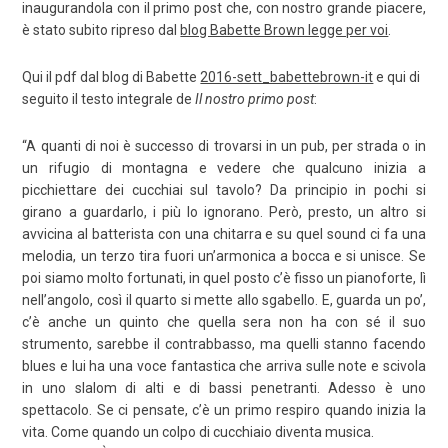
inaugurandola con il primo post che, con nostro grande piacere,
è stato subito ripreso dal
blog Babette Brown legge per voi
.
Qui il pdf dal blog di Babette
2016-sett_babettebrown-it
e qui di
seguito il testo integrale de
I
l nostro primo post
:
“A quanti di noi è successo di trovarsi in un pub, per strada o in
un rifugio di montagna e vedere che qualcuno inizia a
picchiettare dei cucchiai sul tavolo? Da principio in pochi si
girano a guardarlo, i più lo ignorano. Però, presto, un altro si
avvicina al batterista con una chitarra e su quel sound ci fa una
melodia, un terzo tira fuori un’armonica a bocca e si unisce. Se
poi siamo molto fortunati, in quel posto c’è fisso un pianoforte, lì
nell’angolo, così il quarto si mette allo sgabello. E, guarda un po’,
c’è anche un quinto che quella sera non ha con sé il suo
strumento, sarebbe il contrabbasso, ma quelli stanno facendo
blues e lui ha una voce fantastica che arriva sulle note e scivola
in uno slalom di alti e di bassi penetranti. Adesso è uno
spettacolo. Se ci pensate, c’è un primo respiro quando inizia la
vita. Come quando un colpo di cucchiaio diventa musica.