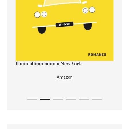
Il mio ultimo anno a New York
Il paes
i
IBS
Amazon