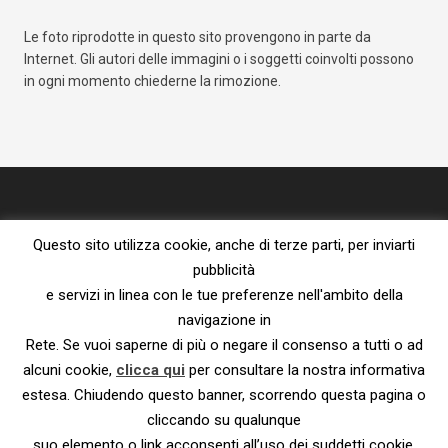
Le foto riprodotte in questo sito provengono in parte da
Internet. Gli autori delle immagini o i soggetti coinvolti possono
in ogni momento chiederne la rimozione.
Questo sito utilizza cookie, anche di terze parti, per inviarti
pubblicità
e servizi in linea con le tue preferenze nell'ambito della
navigazione in
Proprietà letteraria riservata – vietata la riproduzione senza l’espresso
consenso dell’autore.
Rete. Se vuoi saperne di più o negare il consenso a tutti o ad
Privacy Policy e Cookie Policy
|
Informativa ai sensi del Reg. UE
alcuni cookie,
clicca qui
per consultare la nostra informativa
2016/679
estesa. Chiudendo questo banner, scorrendo questa pagina o
© 2023 – Susanna De Ciechi.
cliccando su qualunque
suo elemento o link acconsenti all’uso dei suddetti cookie.