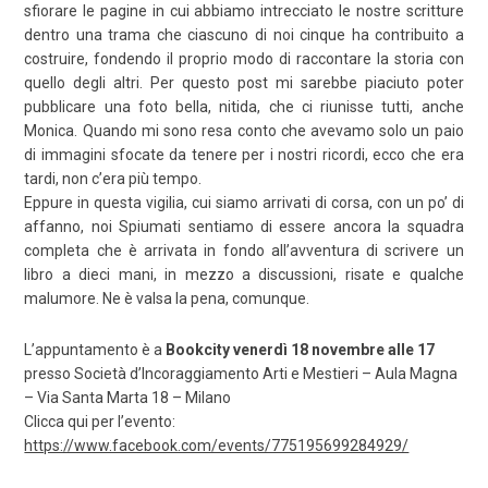
sfiorare le pagine in cui abbiamo intrecciato le nostre scritture
dentro una trama che ciascuno di noi cinque ha contribuito a
costruire, fondendo il proprio modo di raccontare la storia con
quello degli altri. Per questo post mi sarebbe piaciuto poter
pubblicare una foto bella, nitida, che ci riunisse tutti, anche
Monica. Quando mi sono resa conto che avevamo solo un paio
di immagini sfocate da tenere per i nostri ricordi, ecco che era
tardi, non c’era più tempo.
Eppure in questa vigilia, cui siamo arrivati di corsa, con un po’ di
affanno, noi Spiumati sentiamo di essere ancora la squadra
completa che è arrivata in fondo all’avventura di scrivere un
libro a dieci mani, in mezzo a discussioni, risate e qualche
malumore. Ne è valsa la pena, comunque.
L’appuntamento è a
Bookcity venerdì 18 novembre alle 17
presso
Società d’Incoraggia
mento Arti e Mestieri – Aula Magna
– Via Santa Marta 18 – Milano
Clicca qui per l’evento:
https://www.facebook.com/events/775195699284929/