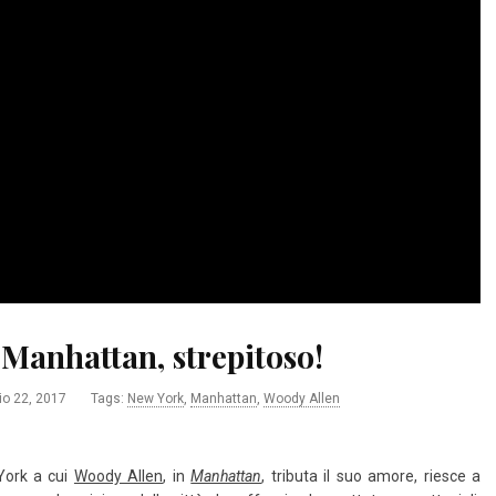
 Manhattan, strepitoso!
io 22, 2017
Tags:
New York
,
Manhattan
,
Woody Allen
York a cui
Woody Allen
, in
Manhattan
, tributa il suo amore, riesce a