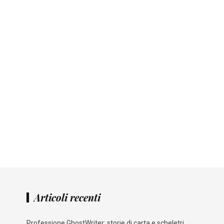
Articoli recenti
Professione GhostWriter: storie di carta e scheletri