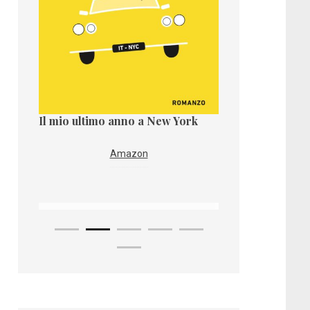
Il mio ultimo anno a New York
Il paese dei taro
Amazon
Ama