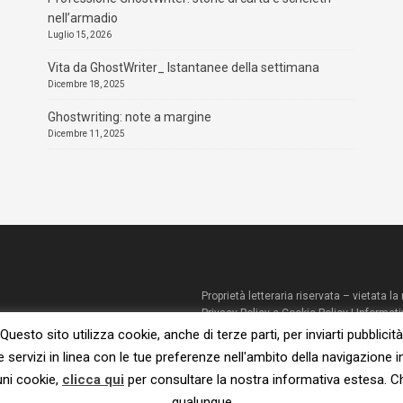
nell’armadio
Luglio 15, 2026
Vita da GhostWriter_ Istantanee della settimana
Dicembre 18, 2025
Ghostwriting: note a margine
Dicembre 11, 2025
Proprietà letteraria riservata – vietata 
Privacy Policy e Cookie Policy
|
Informati
© 2023 – Susanna De Ciechi.
Questo sito utilizza cookie, anche di terze parti, per inviarti pubblicità
e servizi in linea con le tue preferenze nell'ambito della navigazione i
uni cookie,
clicca qui
per consultare la nostra informativa estesa. 
qualunque