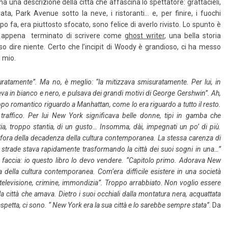
na descrizione della città che affascina lo spettatore: grattacieli,
ta, Park Avenue sotto la neve, i ristoranti… e, per finire, i fuochi
mpo fa, era piuttosto sfocato, sono felice di averlo rivisto. Lo spunto è
 ho appena terminato di scrivere come
ghost writer
, una bella storia
o dire niente. Certo che l’incipit di Woody è grandioso, ci ha messo
l mio.
atamente”. Ma no, è meglio: “la mitizzava smisuratamente. Per lui, in
va in bianco e nero, e pulsava dei grandi motivi di George Gershwin”. Ah,
po romantico riguardo a Manhattan, come lo era riguardo a tutto il resto.
l traffico. Per lui New York significava belle donne, tipi in gamba che
tia, troppo stantia, di un gusto… Insomma, dài, impegnati un po’ di più.
fora della decadenza della cultura contemporanea. La stessa carenza di
li strade stava rapidamente trasformando la città dei suoi sogni in una…”
faccia: io questo libro lo devo vendere. “Capitolo primo. Adorava New
 della cultura contemporanea. Com’era difficile esistere in una società
, televisione, crimine, immondizia”. Troppo arrabbiato. Non voglio essere
 città che amava. Dietro i suoi occhiali dalla montatura nera, acquattata
aspetta, ci sono. “ New York era la sua città e lo sarebbe sempre stata”
. Da