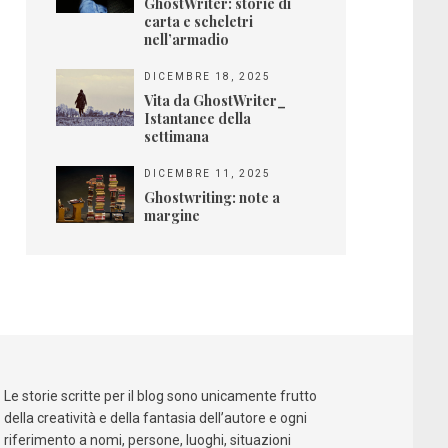
GhostWriter: storie di
carta e scheletri
nell’armadio
DICEMBRE 18, 2025
Vita da GhostWriter_
Istantanee della
settimana
DICEMBRE 11, 2025
Ghostwriting: note a
margine
Le storie scritte per il blog sono unicamente frutto
della creatività e della fantasia dell’autore e ogni
riferimento a nomi, persone, luoghi, situazioni