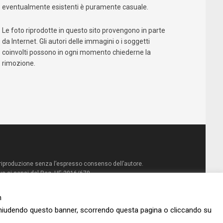
eventualmente esistenti è puramente casuale.
Le foto riprodotte in questo sito provengono in parte
da Internet. Gli autori delle immagini o i soggetti
coinvolti possono in ogni momento chiederne la
rimozione.
la riproduzione senza l’espresso consenso dell’autore.
va ai sensi del Reg. UE 2016/679
Qualcosa nascosto
n
Chiudendo questo banner, scorrendo questa pagina o cliccando su
Amazon
Mondadori Store