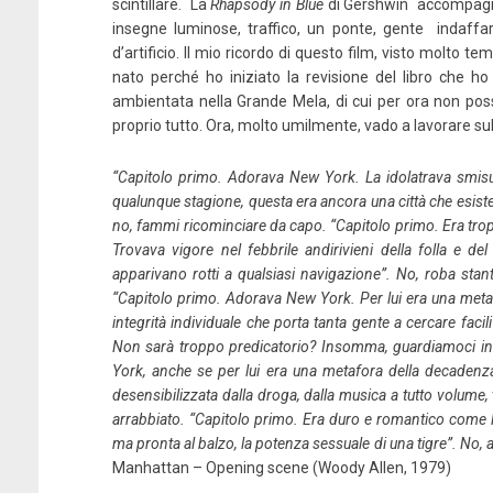
scintillare. La
Rhapsody in Blue
di Gershwin accompagna u
insegne luminose, traffico, un ponte, gente indaffara
d’artificio. Il mio ricordo di questo film, visto molto te
nato perché ho iniziato la revisione del libro che
ambientata nella Grande Mela, di cui per ora non poss
proprio tutto. Ora, molto umilmente, vado a lavorare su
“Capitolo primo. Adorava New York. La idolatrava smisur
qualunque stagione, questa era ancora una città che esiste
no, fammi ricominciare da capo. “Capitolo primo. Era trop
Trovava vigore nel febbrile andirivieni della folla e de
apparivano rotti a qualsiasi navigazione”. No, roba stan
“Capitolo primo. Adorava New York. Per lui era una meta
integrità individuale che porta tanta gente a cercare faci
Non sarà troppo predicatorio? Insomma, guardiamoci in 
York, anche se per lui era una metafora della decadenza
desensibilizzata dalla droga, dalla musica a tutto volume
arrabbiato. “Capitolo primo. Era duro e romantico come la
ma pronta al balzo, la potenza sessuale di una tigre”. No, 
Manhattan – Opening scene (Woody Allen, 1979)