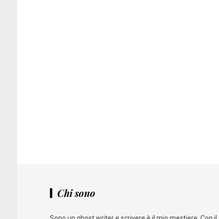
Chi sono
Sono un ghost writer e scrivere è il mio mestiere. Con il