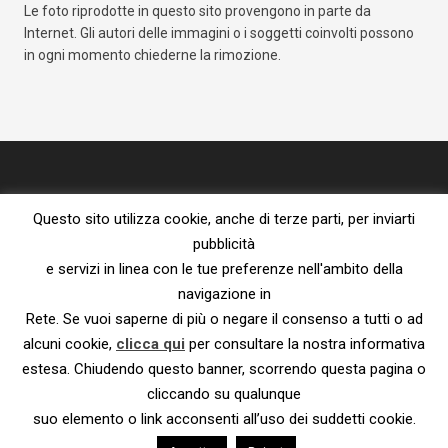
Le foto riprodotte in questo sito provengono in parte da
Internet. Gli autori delle immagini o i soggetti coinvolti possono
in ogni momento chiederne la rimozione.
Questo sito utilizza cookie, anche di terze parti, per inviarti
pubblicità
e servizi in linea con le tue preferenze nell'ambito della
navigazione in
Proprietà letteraria riservata – vietata la riproduzione senza l’espresso
consenso dell’autore.
Rete. Se vuoi saperne di più o negare il consenso a tutti o ad
Privacy Policy e Cookie Policy
|
Informativa ai sensi del Reg. UE
alcuni cookie,
clicca qui
per consultare la nostra informativa
2016/679
estesa. Chiudendo questo banner, scorrendo questa pagina o
© 2023 – Susanna De Ciechi.
cliccando su qualunque
suo elemento o link acconsenti all’uso dei suddetti cookie.