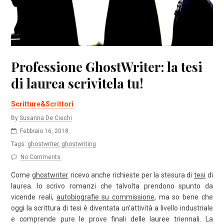
Professione GhostWriter: la tesi
di laurea scrivitela tu!
Scritture&Scrittori
By
Susanna De Ciechi
Febbraio 16, 2018
Tags:
ghostwriter
,
ghostwriting
No Comments
Come
ghostwriter
ricevo anche richieste per la stesura di
tesi
di
laurea. Io scrivo romanzi che talvolta prendono spunto da
vicende reali,
autobiografie su commissione
, ma so bene che
oggi la scrittura di tesi è diventata un’attività a livello industriale
e comprende pure le prove finali delle lauree triennali. La