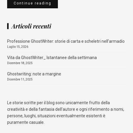
Continue reading
Articoli recenti
Professione GhostWriter: storie di carta e scheletri nell’armadio
Luglio 15, 2026
Vita da GhostWriter_ Istantanee della settimana
Dicembre 18, 2025
Ghostwriting: note a margine
Dicembre 11, 2025
Qualcosa nascosto
Amazon
Mondadori Store
La Feltrinelli
IBS
Le storie scritte per il blog sono unicamente frutto della
creatività e della fantasia dell’autore e ogni riferimento a nomi,
persone, luoghi, situazioni eventualmente esistenti è
puramente casuale.