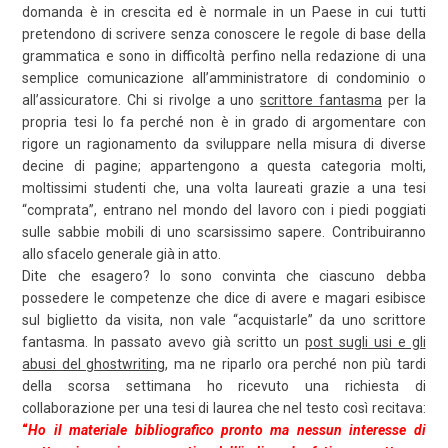
domanda è in crescita ed è normale in un Paese in cui tutti
pretendono di scrivere senza conoscere le regole di base della
grammatica e sono in difficoltà perfino nella redazione di una
semplice comunicazione all’amministratore di condominio o
all’assicuratore. Chi si rivolge a uno
scrittore fantasma
per la
propria tesi lo fa perché non è in grado di argomentare con
rigore un ragionamento da sviluppare nella misura di diverse
decine di pagine; appartengono a questa categoria molti,
moltissimi studenti che, una volta laureati grazie a una tesi
“comprata”, entrano nel mondo del lavoro con i piedi poggiati
sulle sabbie mobili di uno scarsissimo sapere. Contribuiranno
allo sfacelo generale già in atto.
Dite che esagero? Io sono convinta che ciascuno debba
possedere le competenze che dice di avere e magari esibisce
sul biglietto da visita, non vale “acquistarle” da uno scrittore
fantasma. In passato avevo già scritto un
post sugli usi e gli
abusi del ghostwriting
, ma ne riparlo ora perché non più tardi
della scorsa settimana ho ricevuto una richiesta di
collaborazione per una tesi di laurea che nel testo così recitava:
“
Ho il materiale bibliografico pronto ma
nessun interesse di