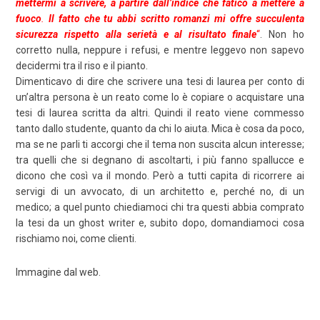
mettermi a scrivere, a partire dall’indice che fatico a mettere a
fuoco
.
Il fatto che tu abbi scritto romanzi mi offre succulenta
sicurezza rispetto alla serietà e al risultato finale
“
. Non ho
corretto nulla, neppure i refusi, e mentre leggevo non sapevo
decidermi tra il riso e il pianto.
Dimenticavo di dire che scrivere una tesi di laurea per conto di
un’altra persona è un reato come lo è copiare o acquistare una
tesi di laurea scritta da altri. Quindi il reato viene commesso
tanto dallo studente, quanto da chi lo aiuta. Mica è cosa da poco,
ma se ne parli ti accorgi che il tema non suscita alcun interesse;
tra quelli che si degnano di ascoltarti, i più fanno spallucce e
dicono che così va il mondo. Però a tutti capita di ricorrere ai
servigi di un avvocato, di un architetto e, perché no, di un
medico; a quel punto chiediamoci chi tra questi abbia comprato
la tesi da un ghost writer e, subito dopo, domandiamoci cosa
rischiamo noi, come clienti.
Immagine dal web.