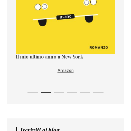
Il mio ultimo anno a New York
Il paes
i
IBS
Amazon
Iscriviti al blog