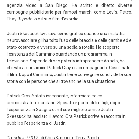
agenzia video a San Diego. Ha scritto e diretto diverse
campagne pubblicitarie per famosi marchi come Levi’s, Petco,
Ebay.
Ti porto io
è il suo film d’esordio.
Justin Skeesuck lavorava come grafico quando una malattia
neurovascolare gli ha tolto l’uso delle braccia e delle gambe ed è
stato costretto a vivere su una sedia a rotelle. Ha scoperto
l’esistenza del Cammino guardando un programma in
televisione. Sapendo di non poterlo intraprendere da solo, ha
chiesto al suo amico Patrick Gray di accompagnarlo. Così è nato
il film. Dopo il Cammino, Justin tiene convegni e condivide la sua
storia con le persone che si trovano nella sua situazione.
Patrick Gray è stato insegnante, infermiere ed ex
amministratore sanitario. Sposato e padre di tre figli, dopo
l’esperienza in Spagna con il suo migliore amico Justin
Skeesuck ha lasciato il lavoro. Ora Patrick scrive e racconta in
pubblico l’esperienza di Justin.
Ti porto io (2017)
di Chris Karcher e Terry Parish