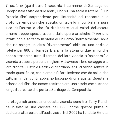
Ti porto io
(qui il
trailer
) racconta il
cammino di Santiago de
Compostela
fatto da due amici, uno su una sedia a rotelle. È un
“piccolo film” sorprendente per l’intensità del racconto e le
profonde emozioni che suscita, un gioiello in cui brilla la pura
luce dell’anima e che fa risplendere quei valori dell’essere
umano troppo spesso assenti dalle opere artistiche.
Ti porto io
infatti non è soltanto la storia di un uomo “normalmente” abile
che ne spinge un altro “diversamente” abile su una sedia a
rotelle per 800 chilometri. È anche la storia di due amici che
hanno trascorso tutto il tempo del loro viaggio a “spingersi” a
vicenda a essere persone migliori. Attraverso il loro coraggio e la
loro dignità, Justin e Patrick ci ricordano, anzi ci fanno sentire in
modo quasi fisico, che siamo più forti insieme che da soli e che
tutti, in fin dei conti, abbiamo bisogno di una spinta. Questa la
scheda del film che nasce testimoniare una storia che si snoda
lungo il percorso che porta a Santiago de Compostela
I protagonisti principali di questa vicenda sono tre: Terry Parish
ha iniziato la sua carriera nel 1996 come grafico prima di
dedicarsi alla regia e all’audiovisivo. Nel 2009 ha fondato Emota,