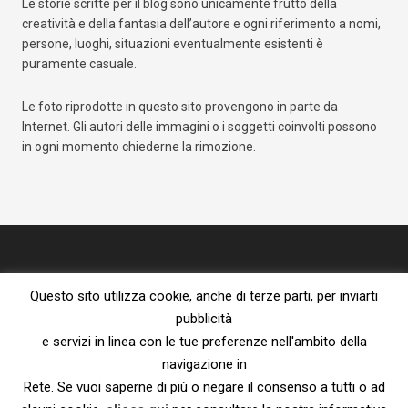
Le storie scritte per il blog sono unicamente frutto della
creatività e della fantasia dell’autore e ogni riferimento a nomi,
persone, luoghi, situazioni eventualmente esistenti è
puramente casuale.
Le foto riprodotte in questo sito provengono in parte da
Internet. Gli autori delle immagini o i soggetti coinvolti possono
in ogni momento chiederne la rimozione.
Questo sito utilizza cookie, anche di terze parti, per inviarti
pubblicità
e servizi in linea con le tue preferenze nell'ambito della
navigazione in
Proprietà letteraria riservata – vietata la riproduzione senza l’espresso
Rete. Se vuoi saperne di più o negare il consenso a tutti o ad
consenso dell’autore.
Privacy Policy e Cookie Policy
|
Informativa ai sensi del Reg. UE