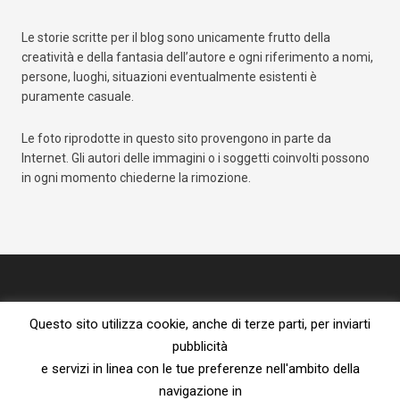
Le storie scritte per il blog sono unicamente frutto della
creatività e della fantasia dell’autore e ogni riferimento a nomi,
persone, luoghi, situazioni eventualmente esistenti è
puramente casuale.
Le foto riprodotte in questo sito provengono in parte da
Internet. Gli autori delle immagini o i soggetti coinvolti possono
in ogni momento chiederne la rimozione.
Questo sito utilizza cookie, anche di terze parti, per inviarti
pubblicità
e servizi in linea con le tue preferenze nell'ambito della
navigazione in
Proprietà letteraria riservata – vietata la riproduzione senza l’espresso