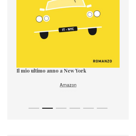
Il mio ultimo anno a New York
Il paes
i
IBS
Amazon