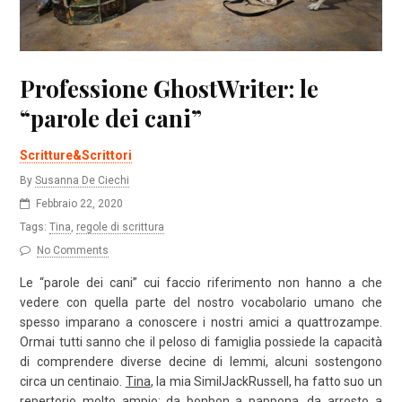
Professione GhostWriter: le
“parole dei cani”
Scritture&Scrittori
By
Susanna De Ciechi
Febbraio 22, 2020
Tags:
Tina
,
regole di scrittura
No Comments
Le “parole dei cani” cui faccio riferimento non hanno a che
vedere con quella parte del nostro vocabolario umano che
spesso imparano a conoscere i nostri amici a quattrozampe.
Ormai tutti sanno che il peloso di famiglia possiede la capacità
di comprendere diverse decine di lemmi, alcuni sostengono
circa un centinaio.
Tina
, la mia SimilJackRussell, ha fatto suo un
repertorio molto ampio: da bonbon a pappona, da arrosto a