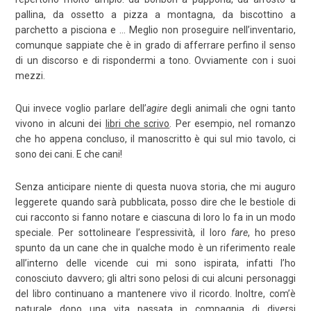
pallina, da ossetto a pizza a montagna, da biscottino a
parchetto a pisciona e … Meglio non proseguire nell’inventario,
comunque sappiate che è in grado di afferrare perfino il senso
di un discorso e di rispondermi a tono. Ovviamente con i suoi
mezzi.
Qui invece voglio parlare dell’
agire
degli animali che ogni tanto
vivono in alcuni dei
libri che scrivo
. Per esempio, nel romanzo
che ho appena concluso, il manoscritto è qui sul mio tavolo, ci
sono dei cani. E che cani!
Senza anticipare niente di questa nuova storia, che mi auguro
leggerete quando sarà pubblicata, posso dire che le bestiole di
cui racconto si fanno notare e ciascuna di loro lo fa in un modo
speciale. Per sottolineare l’espressività, il loro
fare
, ho preso
spunto da un cane che in qualche modo è un riferimento reale
all’interno delle vicende cui mi sono ispirata, infatti l’ho
conosciuto davvero; gli altri sono pelosi di cui alcuni personaggi
del libro continuano a mantenere vivo il ricordo. Inoltre, com’è
naturale dopo una vita passata in compagnia di diversi