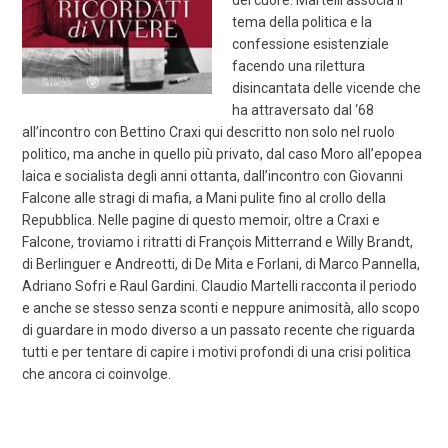
del cuore. Martelli associa il
tema della politica e la
confessione esistenziale
facendo una rilettura
disincantata delle vicende che
ha attraversato dal ‘68
all’incontro con Bettino Craxi qui descritto non solo nel ruolo
politico, ma anche in quello più privato, dal caso Moro all’epopea
laica e socialista degli anni ottanta, dall’incontro con Giovanni
Falcone alle stragi di mafia, a Mani pulite fino al crollo della
Repubblica. Nelle pagine di questo memoir, oltre a Craxi e
Falcone, troviamo i ritratti di François Mitterrand e Willy Brandt,
di Berlinguer e Andreotti, di De Mita e Forlani, di Marco Pannella,
Adriano Sofri e Raul Gardini. Claudio Martelli racconta il periodo
e anche se stesso senza sconti e neppure animosità, allo scopo
di guardare in modo diverso a un passato recente che riguarda
tutti e per tentare di capire i motivi profondi di una crisi politica
che ancora ci coinvolge.