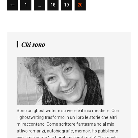
1
…
18
19
20
Chi sono
Sono un ghost writer e scrivere è il mio mestiere. Con
il ghostwriting trasformo in un libro le storie che altri
mi raccontano. Come scrittore fantasma ho al mio
attivo romanzi, autobiografie, memoir. Ho pubblicato
con il mio nome "La bambina con il fucile", "La regola