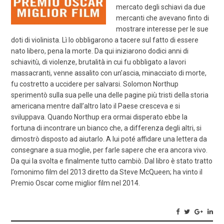
mercato degli schiavi da due
mercanti che avevano finto di
mostrare interesse per le sue
doti di violinista. Lì lo obbligarono a tacere sul fatto di essere
nato libero, pena la morte. Da qui iniziarono dodici anni di
schiavitù, di violenze, brutalità in cui fu obbligato a lavori
massacranti, venne assalito con un’ascia, minacciato di morte,
fu costretto a uccidere per salvarsi. Solomon Northup
sperimentò sulla sua pelle una delle pagine più tristi della storia
americana mentre dall’altro lato il Paese cresceva e si
sviluppava. Quando Northup era ormai disperato ebbe la
fortuna di incontrare un bianco che, a differenza degli altri, si
dimostrò disposto ad aiutarlo. A lui poté affidare una lettera da
consegnare a sua moglie, per farle sapere che era ancora vivo.
Da qui la svolta e finalmente tutto cambiò. Dal libro è stato tratto
l’omonimo film del 2013 diretto da Steve McQueen; ha vinto il
Premio Oscar come miglior film nel 2014.