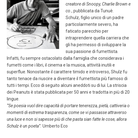
creatore di Snoopy, Charlie Brown e
co.
, pubblicata da Tunuè.
Schulz, figlio unico di un padre
particolarmente severo, ha
faticato parecchio per
intraprendere quella carriera che
gli ha permesso di sviluppare la
sua passione di fumettista.
Infatti, fu sempre ostacolato dalla famiglia che considerava i
fumetti come i libri, il cinema e la musica, attività inutili e
superflue. Nonostante il carattere timido e introverso, Shulz fu
tanto tenace da riuscire a diventare il fumettista più famoso di
tutti i tempi. Ecco di seguito alcuni aneddoti su di lui. La striscia
dei Peanuts è stata pubblicata per 50 anni e tradotta in più di 20
lingue.
“Se poesia vuol dire capacità di portare tenerezza, pietà, cattiveria o
momenti di estrema trasparenza, come se vi passasse attraverso
una luce e non si sapesse più di che pasta sian fatte le cose, allora
Schulz è un poeta”.
Umberto Eco