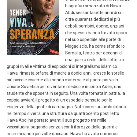
biografia romanzata di Hawa
Abdi, sessantasette anni di cui
oltre quaranta dedicati ai più
deboli, bambini, donne, anziani
che spesso hanno trovato riparo
nel suo ospedale alle porte di
Mogadiscio, ha come sfondo lo
Somalia, teatro per decenni di
una guerra civile, delle lotte tra
gruppi rivali e vittima di esplosioni di integralismo islamico.
Hawa, rimasta orfana di madre a dodici anni, cresce le sorelle
più piccole insieme alla nonna materna e al padre poi va in
Unione Sovietica per diventare medico e incontra Aden, uno
studente che sposerà in seguito. Una volta tornata in patria, la
coppia avvierà il progetto di un ospedale pensato per le
esigenze della gente di campagna. Nato come un ambulatorio
nel tempo diverrà una struttura da quattrocento posti letto.
Hawa Abdi ha portato avanti il suo progetto tra mille
vicissitudini, pagando senza sconti il prezzo della guerra e
ricominciando più volte daccapo. Hawa ha avuto numerosi