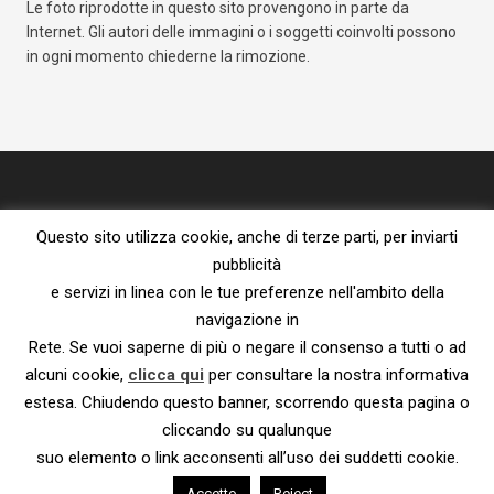
Le foto riprodotte in questo sito provengono in parte da
Internet. Gli autori delle immagini o i soggetti coinvolti possono
in ogni momento chiederne la rimozione.
Questo sito utilizza cookie, anche di terze parti, per inviarti
pubblicità
e servizi in linea con le tue preferenze nell'ambito della
navigazione in
Proprietà letteraria riservata – vietata la riproduzione senza l’espresso
Rete. Se vuoi saperne di più o negare il consenso a tutti o ad
consenso dell’autore.
Privacy Policy e Cookie Policy
|
Informativa ai sensi del Reg. UE
alcuni cookie,
clicca qui
per consultare la nostra informativa
2016/679
estesa. Chiudendo questo banner, scorrendo questa pagina o
© 2023 – Susanna De Ciechi.
cliccando su qualunque
suo elemento o link acconsenti all’uso dei suddetti cookie.
Accetto
Reject