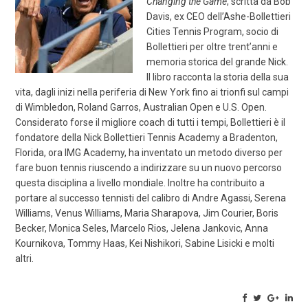
Changing the Game
, scritta da Bob
Davis, ex CEO dell’Ashe-Bollettieri
Cities Tennis Program, socio di
Bollettieri per oltre trent’anni e
memoria storica del grande Nick.
Il libro racconta la storia della sua
vita, dagli inizi nella periferia di New York fino ai trionfi sul campi
di Wimbledon, Roland Garros, Australian Open e U.S. Open.
Considerato forse il migliore coach di tutti i tempi, Bollettieri è il
fondatore della Nick Bollettieri Tennis Academy a Bradenton,
Florida, ora IMG Academy, ha inventato un metodo diverso per
fare buon tennis riuscendo a indirizzare su un nuovo percorso
questa disciplina a livello mondiale. Inoltre ha contribuito a
portare al successo tennisti del calibro di Andre Agassi, Serena
Williams, Venus Williams, Maria Sharapova, Jim Courier, Boris
Becker, Monica Seles, Marcelo Rios, Jelena Jankovic, Anna
Kournikova, Tommy Haas, Kei Nishikori, Sabine Lisicki e molti
altri.