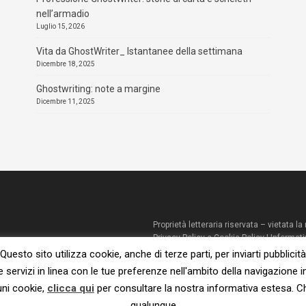
nell’armadio
Luglio 15, 2026
Vita da GhostWriter_ Istantanee della settimana
Dicembre 18, 2025
Ghostwriting: note a margine
Dicembre 11, 2025
Proprietà letteraria riservata – vietata 
Privacy Policy e Cookie Policy
|
Informati
© 2023 – Susanna De Ciechi.
Questo sito utilizza cookie, anche di terze parti, per inviarti pubblicità
e servizi in linea con le tue preferenze nell'ambito della navigazione i
uni cookie,
clicca qui
per consultare la nostra informativa estesa. 
qualunque