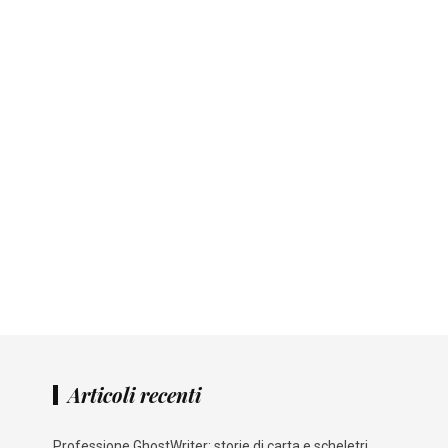
Articoli recenti
Professione GhostWriter: storie di carta e scheletri