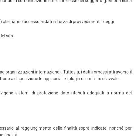
quando la comunicazione è nell’interesse del soggetto (persona fisica
tà) che hanno accesso ai dati in forza di provvedimenti o leggi.
el sito.
ssa e basta
Amazon
Kobo
LaFeltrinelli
d organizzazioni internazionali. Tuttavia, i dati immessi attraverso il
no a disposizione le app social e i plugin di cui il sito si avvale.
MondadoriStore
 vigono sistemi di protezione dato ritenuti adeguati a norma del
essario al raggiungimento delle finalità sopra indicate, nonché per
 finalità.