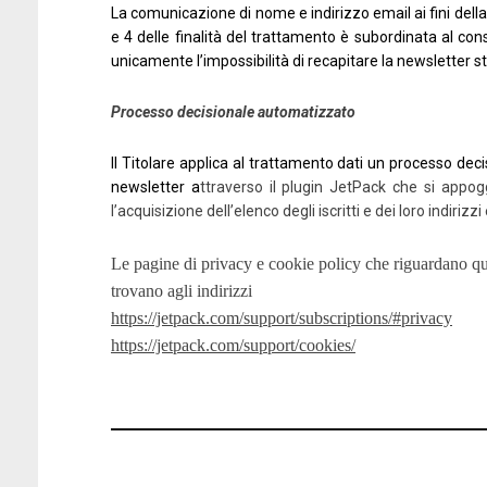
La comunicazione di nome e indirizzo email ai fini della r
e 4 delle finalità del trattamento è subordinata al co
unicamente l’impossibilità di recapitare la newsletter ste
Processo decisionale automatizzato
Il Titolare applica al trattamento dati un processo deci
newsletter a
ttraverso il plugin JetPack che si appo
l’acquisizione dell’elenco degli iscritti e dei loro indirizzi
Le pagine di privacy e cookie policy che riguardano que
trovano agli indirizzi
https://jetpack.com/support/subscriptions/#privacy
https://jetpack.com/support/cookies/