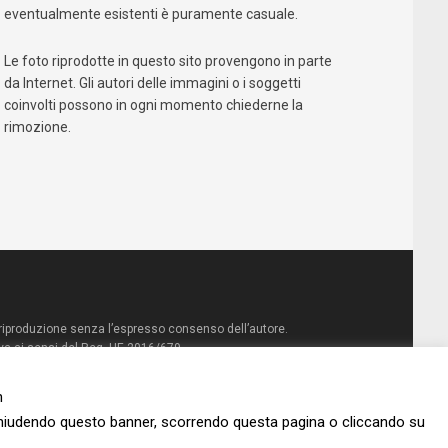
eventualmente esistenti è puramente casuale.
Le foto riprodotte in questo sito provengono in parte
da Internet. Gli autori delle immagini o i soggetti
coinvolti possono in ogni momento chiederne la
rimozione.
Qualcosa nascosto
Amazon
Mondadori Store
la riproduzione senza l’espresso consenso dell’autore.
va ai sensi del Reg. UE 2016/679
La Feltrinelli
IBS
n
Chiudendo questo banner, scorrendo questa pagina o cliccando su