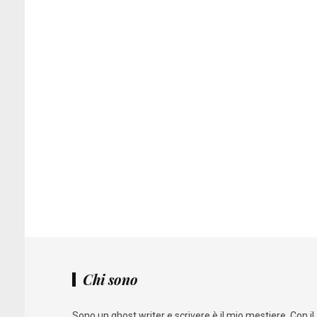
Chi sono
Sono un ghost writer e scrivere è il mio mestiere. Con il