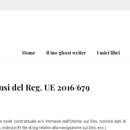
Home
Il tuo ghost writer
I miei libri
nsi del Reg. UE 2016/679
i in sede contrattuale e/o immessi dall’Utente sul Sito, nonché dati di
rizzi IP, file di log relativi alla navigazione sul Sito, ecc.).