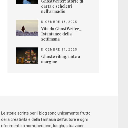
GhostWriter: storie di
carta e scheletri
nell’armadio
DICEMBRE 18, 2025
Vita da GhostWriter_
Istantanee della
settimana
DICEMBRE 11, 2025
Ghostwriting: note a
margine
Le storie scritte per il blog sono unicamente frutto
della creatività e della fantasia dell’autore e ogni
riferimento a nomi, persone, luoghi, situazioni