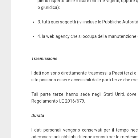
pieno rispetto delle misure minime vigenti, oppure 
o giuridica);
3. tutti quei soggetti (ivi incluse le Pubbliche Autori
4. la web agency che si occupa della manutenzione d
La regola dell’eccesso
Te
Trasmissione
Amazon
Kobo
LaFeltrinelli
I dati non sono direttamente trasmessi a Paesi terzi o a
sito possono essere accessibili dalle parti terze che metto
MondadoriStore
Tali parte terze hanno sede negli Stati Uniti, dove
Regolamento UE 2016/679.
Durata
I dati personali vengono conservati per il tempo nec
adempiere agli obblighi di legge imposti per le medesime