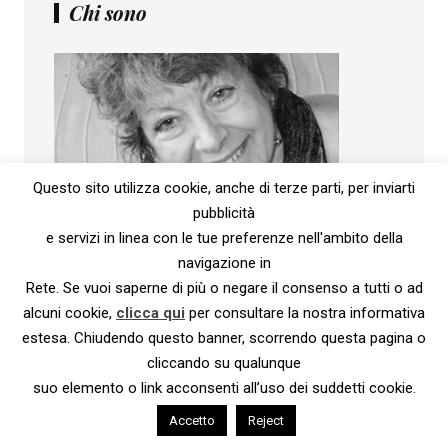
Chi sono
Questo sito utilizza cookie, anche di terze parti, per inviarti
pubblicità
Sono un ghost writer e scrivere è il mio mestiere. Con
e servizi in linea con le tue preferenze nell'ambito della
il ghostwriting trasformo in un libro le storie che altri
navigazione in
mi raccontano. Come scrittore fantasma ho al mio
Rete. Se vuoi saperne di più o negare il consenso a tutti o ad
attivo romanzi, autobiografie, memoir. Ho pubblicato
alcuni cookie,
clicca qui
per consultare la nostra informativa
con il mio nome "La bambina con il fucile", "La regola
estesa. Chiudendo questo banner, scorrendo questa pagina o
dell’eccesso", "Tessa e basta", "Il mio ultimo anno a
New York"...
cliccando su qualunque
suo elemento o link acconsenti all’uso dei suddetti cookie.
Scrivimi
Continue reading
Accetto
Reject