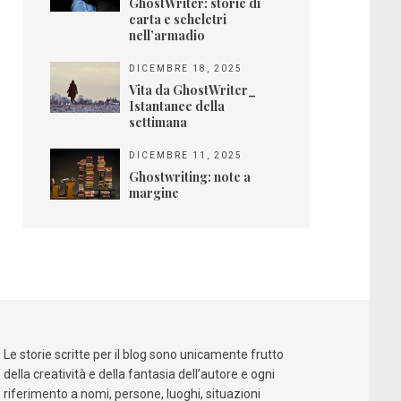
GhostWriter: storie di
carta e scheletri
nell’armadio
DICEMBRE 18, 2025
Vita da GhostWriter_
Istantanee della
settimana
DICEMBRE 11, 2025
Ghostwriting: note a
margine
Le storie scritte per il blog sono unicamente frutto
della creatività e della fantasia dell’autore e ogni
riferimento a nomi, persone, luoghi, situazioni