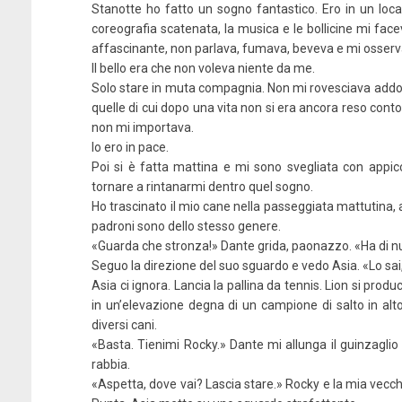
Stanotte ho fatto un sogno fantastico. Ero in un local
coreografia scatenata, la musica e le bollicine mi fa
affascinante, non parlava, fumava, beveva e mi osser
Il bello era che non voleva niente da me.
Solo stare in muta compagnia. Non mi rovesciava addosso i
quelle di cui dopo una vita non si era ancora reso con
non mi importava.
Io ero in pace.
Poi si è fatta mattina e mi sono svegliata con appic
tornare a rintanarmi dentro quel sogno.
Ho trascinato il mio cane nella passeggiata mattutina, 
padroni sono dello stesso genere.
«Guarda che stronza!» Dante grida, paonazzo. «Ha di nu
Seguo la direzione del suo sguardo e vedo Asia. «Lo sai,
Asia ci ignora. Lancia la pallina da tennis. Lion si pro
in un’elevazione degna di un campione di salto in alto. B
diversi cani.
«Basta. Tienimi Rocky.» Dante mi allunga il guinzaglio 
rabbia.
«Aspetta, dove vai? Lascia stare.» Rocky e la mia vecchi