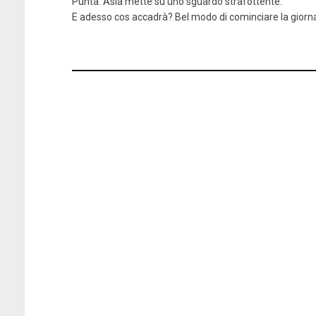
Punta. Asia mette su uno sguardo strafottente.
E adesso cos accadrà? Bel modo di cominciare la giorn
La regola dell’eccesso
Te
Amazon
Kobo
LaFeltrinelli
MondadoriStore