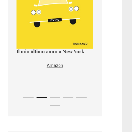
Il mio ultimo anno a New York
Il paese dei taro
re
Amazon
Ama