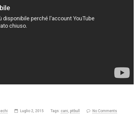
iechi
Luglio 2, 2015
Tags:
cani
,
pitbull
No Comments