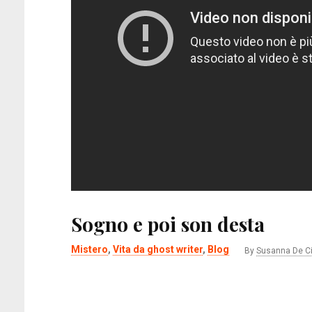
Sogno e poi son desta
Mistero
,
Vita da ghost writer
,
Blog
By
Susanna De C