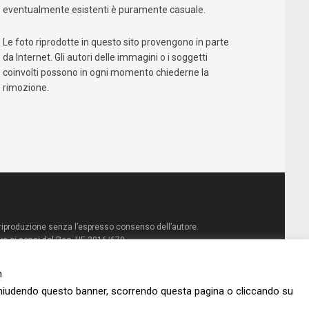
eventualmente esistenti è puramente casuale.
Le foto riprodotte in questo sito provengono in parte
da Internet. Gli autori delle immagini o i soggetti
coinvolti possono in ogni momento chiederne la
rimozione.
la riproduzione senza l’espresso consenso dell’autore.
va ai sensi del Reg. UE 2016/679
n
Chiudendo questo banner, scorrendo questa pagina o cliccando su