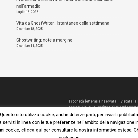
nell’armadio
Luglio 15, 2026
Vita da GhostWriter_ Istantanee della settimana
Dicembre 18, 2025
Ghostwriting: note a margine
Dicembre 11, 2025
Proprietà letteraria riservata – vietata 
Privacy Policy e Cookie Policy
|
Informati
© 2023 – Susanna De Ciechi.
Questo sito utilizza cookie, anche di terze parti, per inviarti pubblicità
e servizi in linea con le tue preferenze nell'ambito della navigazione i
uni cookie,
clicca qui
per consultare la nostra informativa estesa. 
qualunque