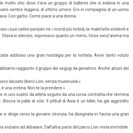
e molto chic dove c’era un gruppo di ballerini che si esibiva in una
cevano sentire leggera, di ottimo umore. Ero in compagnia di un uomo
vava. Con garbo. Come piace a una donna.
 suoi cattivi pensieri né i ricordi più torbidi, le malefatte evidenti e
to. Stava in silenzio, espressivo quanto un mimo, forse senz’anima ma
ciata addosso una gran nostalgia per la nottata. Avrei tanto voluto
abbiamo raggiunto il gruppo dei segugi da geriatrico. Anche alcuni dei
ovo lasciato libero Lion, senza museruola.»
 è una cretina. Non te la prendere.»
duce in uno scatto da atleta seguito da una corsa contratta che termina
locca la palla al volo. Il pitbull di Asia è un killer, ha già aggredito
e si dirige verso la giovane stronza, ha disegnata in faccia una gran
a iniziano ad abbaiare. Dall’altra parte del parco Lion resta immobile.