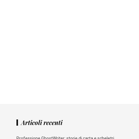
Articoli recenti
Professione GhostWriter: storie di carta e scheletri