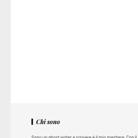
Chi sono
Sono un ghost writer e scrivere è il mio mestiere. Con il