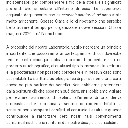
indispensabili per comprendere il filo della storia e i significati
profondi che si celano all’interno di essa. Le esperienze
acquisite dagli incontri con gli
aspiranti scrittori di sé
sono state
molto arricchenti. Spesso Clara e io ci ripetiamo che sarebbe
bello trovare il tempo per organizzare nuove sessioni. Chissà,
magari il 2020 sarà l’anno buono.
A proposito del nostro Laboratorio, voglio ricordare un principio
importante che passavamo ai partecipanti e di cui dovrebbe
tenere conto chiunque abbia in animo di procedere con un
progetto autobiografico, di qualsiasi tipo lo immagini: la scrittura
e la psicoterapia non possono coincidere e in nessun caso sono
assimilabili. La scrittura autobiografica di per sé non è una cura,
anche se può portare dei benefici. Non dobbiamo pretendere
dalla scrittura ciò che essa non può dare, anzi dobbiamo vigilare
per evitare, scrivendo, di isolarci all’interno di una deriva
narcisistica che ci induca a sentirci onnipotenti. Infatti, la
scrittura non stempera i conflitti, al contrario li esalta, e quando
contribuisce a rafforzare certi nostri falsi convincimenti,
corriamo il rischio che i sintomi del nostro disagio si consolidino.