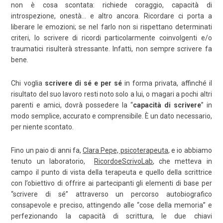
non è cosa scontata: richiede coraggio, capacità di
introspezione, onestà… e altro ancora. Ricordare ci porta a
liberare le emozioni; se nel farlo non si rispettano determinati
criteri, lo scrivere di ricordi particolarmente coinvolgenti e/o
traumatici risulterà stressante. Infatti, non sempre scrivere fa
bene.
Chi voglia
scrivere di sé e per sé
in forma privata, affinché il
risultato del suo lavoro resti noto solo a lui, o magari a pochi altri
parenti e amici, dovrà possedere la “
capacità di scrivere
” in
modo semplice, accurato e comprensibile. È un dato necessario,
per niente scontato.
Fino un paio di anni fa,
Clara Pepe, psicoterapeuta
, e io abbiamo
tenuto un laboratorio,
RicordoeScrivoLab
, che metteva in
campo il punto di vista della terapeuta e quello della scrittrice
con l’obiettivo di offrire ai partecipanti gli elementi di base per
“scrivere di sé” attraverso un percorso autobiografico
consapevole e preciso, attingendo alle “cose della memoria” e
perfezionando la capacità di scrittura, le due chiavi