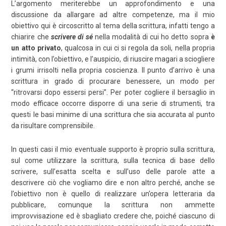
L’argomento meriterebbe un approfondimento e una
discussione da allargare ad altre competenze, ma il mio
obiettivo qui è circoscritto al tema della scrittura, infatti tengo a
chiarire che
scrivere di sé
nella modalità di cui ho detto sopra
è
un atto privato
, qualcosa in cui ci si regola da soli, nella propria
intimità, con l’obiettivo, e l’auspicio, di riuscire magari a sciogliere
i grumi irrisolti nella propria coscienza. Il punto d’arrivo è una
scrittura in grado di procurare benessere, un modo per
“ritrovarsi dopo essersi persi”. Per poter cogliere il bersaglio in
modo efficace occorre disporre di una serie di strumenti, tra
questi le basi minime di una scrittura che sia accurata al punto
da risultare comprensibile.
In questi casi il mio eventuale supporto è proprio sulla scrittura,
sul come utilizzare la scrittura, sulla tecnica di base dello
scrivere, sull’esatta scelta e sull’uso delle parole atte a
descrivere ciò che vogliamo dire e non altro perché, anche se
l’obiettivo non è quello di realizzare un’opera letteraria da
pubblicare, comunque la scrittura non ammette
improvvisazione ed è sbagliato credere che, poiché ciascuno di