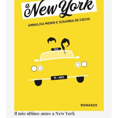
Il mio ultimo anno a New York
Il paes