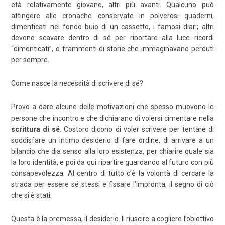
età relativamente giovane, altri più avanti. Qualcuno può
attingere alle cronache conservate in polverosi quaderni,
dimenticati nel fondo buio di un cassetto, i famosi diari; altri
devono scavare dentro di sé per riportare alla luce ricordi
“dimenticati”, o frammenti di storie che immaginavano perduti
per sempre.
Come nasce la necessità di scrivere di sé?
Provo a dare alcune delle motivazioni che spesso muovono le
persone che incontro e che dichiarano di volersi cimentare nella
scrittura di sé
. Costoro dicono di voler scrivere per tentare di
soddisfare un intimo desiderio di fare ordine, di arrivare a un
bilancio che dia senso alla loro esistenza, per chiarire quale sia
la loro identità, e poi da qui ripartire guardando al futuro con più
consapevolezza. Al centro di tutto c’è la volontà di cercare la
strada per essere sé stessi e fissare l’impronta, il segno di ciò
che si è stati.
Questa è la premessa, il desiderio. Il riuscire a cogliere l’obiettivo