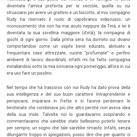
diventata l’amica preferita per le coccole, quella su cui
strusciarsi per avere un grattino e un biscotto, al mio compagno
Rudy ha riservato il ruolo di capobranco indiscusso, un
riconoscimento che non ha mai avuto neppure da Tina, e lei è
diventata la sua sorellina maggiore (d’età), la compagna di
giochi di ogni giorno. Dalla prima sera ha dormito sul divano
comportandosi come un ospite bene educato, abituato a
frequentare case attrezzate, cucine “profumate” e perfino
ambienti di lavoro disordinati, infatti mi ha fatto compagnia
installandosi sotto la mia scrivania ogni pomeriggio, all’ora in cui
era uso fare un pisolino.
Nel tempo che ha trascorso con noi Rudy ha dato prova della
sua intelligenza e del suo buon carattere. Intraprendente e
perspicace, imparava in fretta e si faceva perdonare le
birichinate che combinava più che altro perché non aveva idea
della sua mole. Talvolta noi lo guardavamo sospirando e
commentavamo che sarebbe stato bellissimo poterlo tenere
per sempre, un sogno che tale sarebbe rimasto. Infatti, senza
dilungarmi troppo in spiegazioni, posso dire che per quanto ci