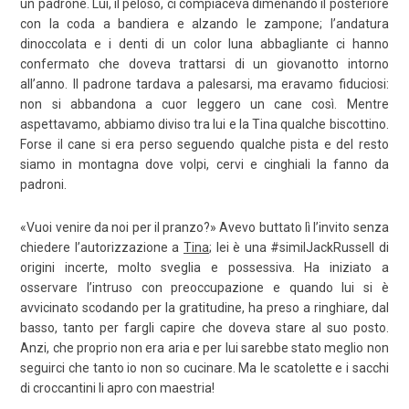
un padrone. Lui, il peloso, ci compiaceva dimenando il posteriore
con la coda a bandiera e alzando le zampone; l’andatura
dinoccolata e i denti di un color luna abbagliante ci hanno
confermato che doveva trattarsi di un giovanotto intorno
all’anno. Il padrone tardava a palesarsi, ma eravamo fiduciosi:
non si abbandona a cuor leggero un cane così. Mentre
aspettavamo, abbiamo diviso tra lui e la Tina qualche biscottino.
Forse il cane si era perso seguendo qualche pista e del resto
siamo in montagna dove volpi, cervi e cinghiali la fanno da
padroni.
«Vuoi venire da noi per il pranzo?» Avevo buttato lì l’invito senza
chiedere l’autorizzazione a
Tina
; lei è una #similJackRussell di
origini incerte, molto sveglia e possessiva. Ha iniziato a
osservare l’intruso con preoccupazione e quando lui si è
avvicinato scodando per la gratitudine, ha preso a ringhiare, dal
basso, tanto per fargli capire che doveva stare al suo posto.
Anzi, che proprio non era aria e per lui sarebbe stato meglio non
seguirci che tanto io non so cucinare. Ma le scatolette e i sacchi
di croccantini li apro con maestria!