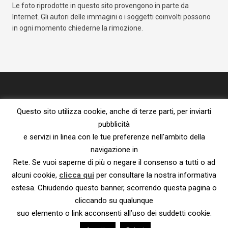
Le foto riprodotte in questo sito provengono in parte da
Internet. Gli autori delle immagini o i soggetti coinvolti possono
in ogni momento chiederne la rimozione.
Questo sito utilizza cookie, anche di terze parti, per inviarti
pubblicità
e servizi in linea con le tue preferenze nell'ambito della
navigazione in
Proprietà letteraria riservata – vietata la riproduzione senza l’espresso
Rete. Se vuoi saperne di più o negare il consenso a tutti o ad
consenso dell’autore.
Privacy Policy e Cookie Policy
|
Informativa ai sensi del Reg. UE
alcuni cookie,
clicca qui
per consultare la nostra informativa
2016/679
estesa. Chiudendo questo banner, scorrendo questa pagina o
© 2023 – Susanna De Ciechi.
cliccando su qualunque
suo elemento o link acconsenti all’uso dei suddetti cookie.