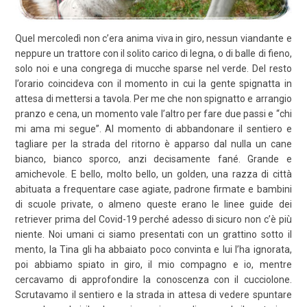
Quel mercoledì non c’era anima viva in giro, nessun viandante e
neppure un trattore con il solito carico di legna, o di balle di fieno,
solo noi e una congrega di mucche sparse nel verde. Del resto
l’orario coincideva con il momento in cui la gente spignatta in
attesa di mettersi a tavola. Per me che non spignatto e arrangio
pranzo e cena, un momento vale l’altro per fare due passi e “chi
mi ama mi segue”. Al momento di abbandonare il sentiero e
tagliare per la strada del ritorno è apparso dal nulla un cane
bianco, bianco sporco, anzi decisamente fané. Grande e
amichevole. E bello, molto bello, un golden, una razza di città
abituata a frequentare case agiate, padrone firmate e bambini
di scuole private, o almeno queste erano le linee guide dei
retriever prima del Covid-19 perché adesso di sicuro non c’è più
niente. Noi umani ci siamo presentati con un grattino sotto il
mento, la Tina gli ha abbaiato poco convinta e lui l’ha ignorata,
poi abbiamo spiato in giro, il mio compagno e io, mentre
cercavamo di approfondire la conoscenza con il cucciolone.
Scrutavamo il sentiero e la strada in attesa di vedere spuntare