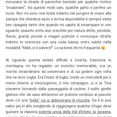
incrociare la strada di parecchie bestiole per qualche motivo
“incasinate”, tra queste molti cani, qualche gatto e perfino un
riccio. Non mi sono mai tirata indietro nel porgere la mano alla
zampa che chiedeva aiuto e la mia disponibilità è sempre stata
ben ripagata tanto che quando mi capita di inciampare in uno
sguardo spaurito sotto due orecchie per natura dritte, pendule,
flosce, grandi, piccole e magari puntute e comunque ritratte
indietro in coerenza con una coda bassa, entro subito nella
modalità “fidati, io ti salverò!”. Lo sa bene chi mi frequenta
.
Al riguardo questa estate difficile e incerta, trascorsa in
montagna, mi ha regalato un incontro memorabile, ora un
ricordo straordinario da conservare e di cui godere ogni volta
che ne avrò voglia. Era l’inizio di luglio, credo un mercoledì più o
meno intorno a mezzogiorno, il mio compagno, io e la Tina
stavamo tornando dalla passeggiata di routine, il solito
giretto
igienico
che da casa attraverso un pratone conduce al pascolo
dove c’è una
“bolla” cui si abbeverano le mucche
. Da lì si può
salire più in alto scegliendo di raggiungere qualche rifugio dove
gustare la classica
polenta uncia della Val d’Intelvi, la taragna
,