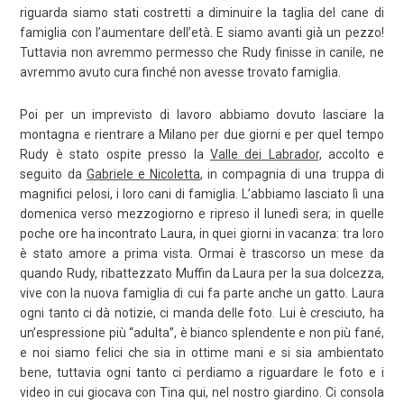
riguarda siamo stati costretti a diminuire la taglia del cane di
famiglia con l’aumentare dell’età. E siamo avanti già un pezzo!
Tuttavia non avremmo permesso che Rudy finisse in canile, ne
avremmo avuto cura finché non avesse trovato famiglia.
Poi per un imprevisto di lavoro abbiamo dovuto lasciare la
montagna e rientrare a Milano per due giorni e per quel tempo
Rudy è stato ospite presso la
Valle dei Labrador,
accolto e
seguito da
Gabriele e Nicoletta
, in compagnia di una truppa di
magnifici pelosi, i loro cani di famiglia. L’abbiamo lasciato lì una
domenica verso mezzogiorno e ripreso il lunedì sera; in quelle
poche ore ha incontrato Laura, in quei giorni in vacanza: tra loro
è stato amore a prima vista. Ormai è trascorso un mese da
quando Rudy, ribattezzato Muffin da Laura per la sua dolcezza,
vive con la nuova famiglia di cui fa parte anche un gatto. Laura
ogni tanto ci dà notizie, ci manda delle foto. Lui è cresciuto, ha
un’espressione più “adulta”, è bianco splendente e non più fané,
e noi siamo felici che sia in ottime mani e si sia ambientato
bene, tuttavia ogni tanto ci perdiamo a riguardare le foto e i
video in cui giocava con Tina qui, nel nostro giardino. Ci consola