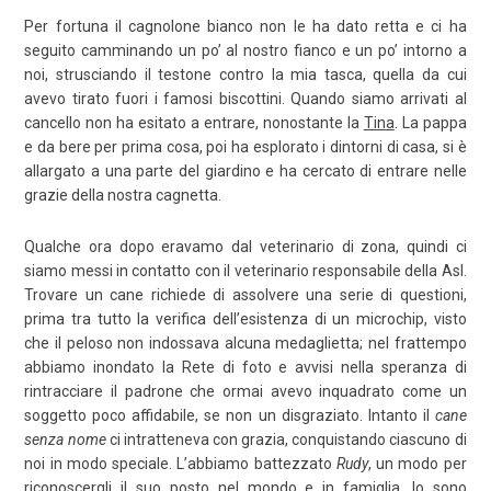
Per fortuna il cagnolone bianco non le ha dato retta e ci ha
seguito camminando un po’ al nostro fianco e un po’ intorno a
noi, strusciando il testone contro la mia tasca, quella da cui
avevo tirato fuori i famosi biscottini. Quando siamo arrivati al
cancello non ha esitato a entrare, nonostante la
Tina
. La pappa
e da bere per prima cosa, poi ha esplorato i dintorni di casa, si è
allargato a una parte del giardino e ha cercato di entrare nelle
grazie della nostra cagnetta.
Qualche ora dopo eravamo dal veterinario di zona, quindi ci
siamo messi in contatto con il veterinario responsabile della Asl.
Trovare un cane richiede di assolvere una serie di questioni,
prima tra tutto la verifica dell’esistenza di un microchip, visto
che il peloso non indossava alcuna medaglietta; nel frattempo
abbiamo inondato la Rete di foto e avvisi nella speranza di
rintracciare il padrone che ormai avevo inquadrato come un
soggetto poco affidabile, se non un disgraziato. Intanto il
cane
senza nome
ci intratteneva con grazia, conquistando ciascuno di
noi in modo speciale. L’abbiamo battezzato
Rudy
, un modo per
riconoscergli il suo posto nel mondo e in famiglia. Io sono