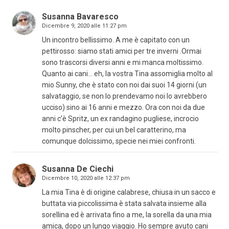
Susanna Bavaresco
Dicembre 9, 2020 alle 11:27 pm
Un incontro bellissimo. A me è capitato con un
pettirosso: siamo stati amici per tre inverni .Ormai
sono trascorsi diversi anni e mi manca moltissimo.
Quanto ai cani… eh, la vostra Tina assomiglia molto al
mio Sunny, che è stato con noi dai suoi 14 giorni (un
salvataggio, se non lo prendevamo noi lo avrebbero
ucciso) sino ai 16 anni e mezzo. Ora con noi da due
anni c’è Spritz, un ex randagino pugliese, incrocio
molto pinscher, per cui un bel caratterino, ma
comunque dolcissimo, specie nei miei confronti.
Susanna De Ciechi
Dicembre 10, 2020 alle 12:37 pm
La mia Tina è di origine calabrese, chiusa in un sacco e
buttata via piccolissima è stata salvata insieme alla
sorellina ed è arrivata fino a me, la sorella da una mia
amica, dopo un lungo viaggio. Ho sempre avuto cani