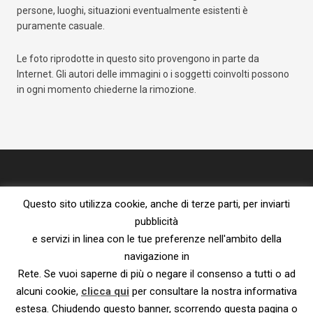
persone, luoghi, situazioni eventualmente esistenti è
puramente casuale.
Le foto riprodotte in questo sito provengono in parte da
Internet. Gli autori delle immagini o i soggetti coinvolti possono
in ogni momento chiederne la rimozione.
Questo sito utilizza cookie, anche di terze parti, per inviarti
pubblicità
e servizi in linea con le tue preferenze nell'ambito della
navigazione in
Proprietà letteraria riservata – vietata la riproduzione senza l’espresso
Rete. Se vuoi saperne di più o negare il consenso a tutti o ad
consenso dell’autore.
Privacy Policy e Cookie Policy
|
Informativa ai sensi del Reg. UE
alcuni cookie,
clicca qui
per consultare la nostra informativa
2016/679
estesa. Chiudendo questo banner, scorrendo questa pagina o
© 2023 – Susanna De Ciechi.