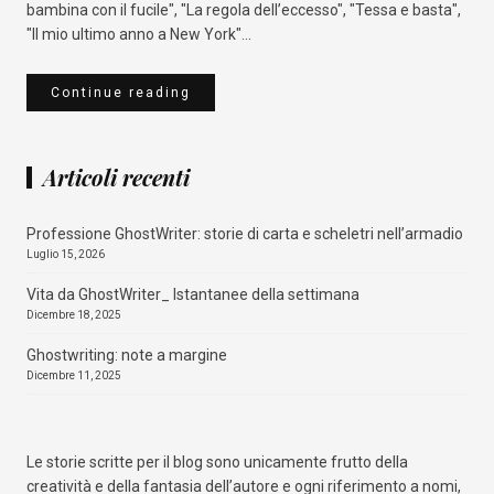
bambina con il fucile", "La regola dell’eccesso", "Tessa e basta",
"Il mio ultimo anno a New York"...
Continue reading
Qualcosa nascosto
Articoli recenti
Amazon
Mondadori Store
La Feltrinelli
IBS
Professione GhostWriter: storie di carta e scheletri nell’armadio
Luglio 15, 2026
Vita da GhostWriter_ Istantanee della settimana
Dicembre 18, 2025
Ghostwriting: note a margine
Dicembre 11, 2025
Le storie scritte per il blog sono unicamente frutto della
creatività e della fantasia dell’autore e ogni riferimento a nomi,