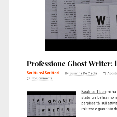
Professione Ghost Writer: l
Scritture&Scrittori
By
Susanna De Ciechi
Agosto
No Comments
Beatrice Tiberi
mi ha 
stato un bellissimo 
perplessità sull’attiv
mistero e guardato da