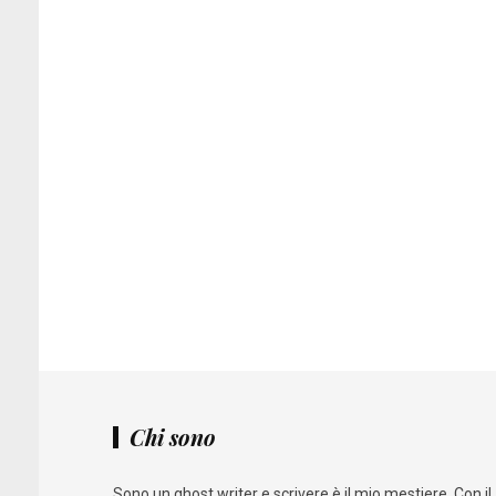
Chi sono
Sono un ghost writer e scrivere è il mio mestiere. Con il