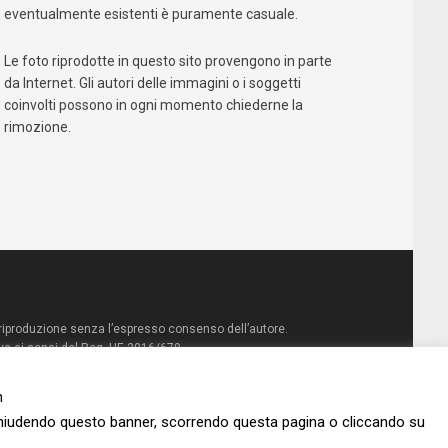
eventualmente esistenti è puramente casuale.
Le foto riprodotte in questo sito provengono in parte
da Internet. Gli autori delle immagini o i soggetti
coinvolti possono in ogni momento chiederne la
rimozione.
la riproduzione senza l’espresso consenso dell’autore.
va ai sensi del Reg. UE 2016/679
n
Chiudendo questo banner, scorrendo questa pagina o cliccando su