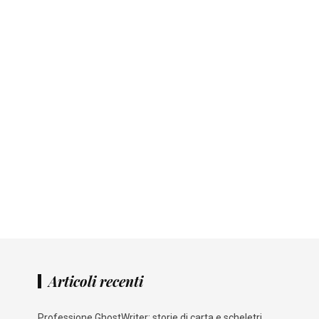
Articoli recenti
Professione GhostWriter: storie di carta e scheletri