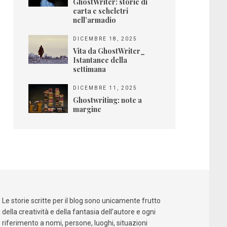
GhostWriter: storie di
carta e scheletri
nell’armadio
DICEMBRE 18, 2025
Vita da GhostWriter_
Istantanee della
settimana
DICEMBRE 11, 2025
Ghostwriting: note a
margine
Le storie scritte per il blog sono unicamente frutto
della creatività e della fantasia dell’autore e ogni
riferimento a nomi, persone, luoghi, situazioni