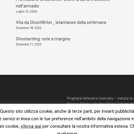
nell’armadio
Luglio 15, 2026
Vita da GhostWriter_ Istantanee della settimana
Dicembre 18, 2025
Ghostwriting: note a margine
Dicembre 11, 2025
Proprietà letteraria riservata – vietata 
Privacy Policy e Cookie Policy
|
Informati
© 2023 – Susanna De Ciechi.
Questo sito utilizza cookie, anche di terze parti, per inviarti pubblicità
e servizi in linea con le tue preferenze nell'ambito della navigazione i
uni cookie,
clicca qui
per consultare la nostra informativa estesa. 
qualunque