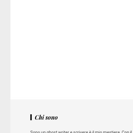
Chi sono
Sono un ghost writer e scrivere è il mio mestiere. Con il