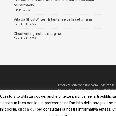
nell’armadio
Luglio 15, 2026
Vita da GhostWriter_ Istantanee della settimana
Dicembre 18, 2025
Ghostwriting: note a margine
Dicembre 11, 2025
Proprietà letteraria riservata – vietata 
Privacy Policy e Cookie Policy
|
Informati
© 2023 – Susanna De Ciechi.
Questo sito utilizza cookie, anche di terze parti, per inviarti pubblicità
e servizi in linea con le tue preferenze nell'ambito della navigazione i
uni cookie,
clicca qui
per consultare la nostra informativa estesa. 
qualunque