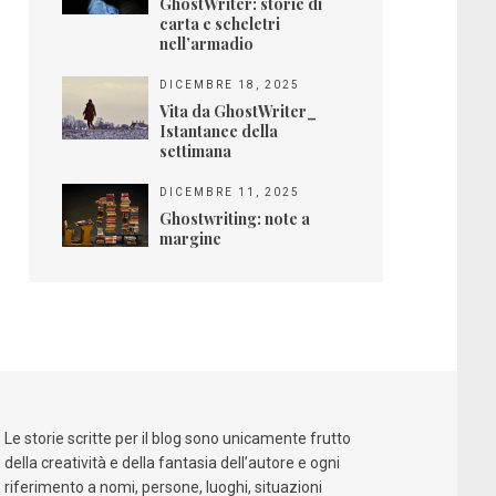
GhostWriter: storie di
carta e scheletri
nell’armadio
DICEMBRE 18, 2025
Vita da GhostWriter_
Istantanee della
settimana
DICEMBRE 11, 2025
Ghostwriting: note a
margine
Qualcosa nascosto
Le storie scritte per il blog sono unicamente frutto
Amazon
Mondadori Store
della creatività e della fantasia dell’autore e ogni
riferimento a nomi, persone, luoghi, situazioni