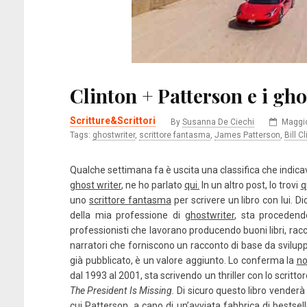
Clinton + Patterson e i gho
Scritture&Scrittori
By
Susanna De Ciechi
Maggio
Tags:
ghostwriter
,
scrittore fantasma
,
James Patterson
,
Bill C
Qualche settimana fa è uscita una classifica che indicava
ghost writer
, ne ho parlato
qui.
In un altro post, lo trovi
q
uno
scrittore fantasma
per scrivere un libro con lui. D
della mia professione di
ghostwriter
, sta procedendo
professionisti che lavorano producendo buoni libri, rac
narratori che forniscono un racconto di base da svilupp
già pubblicato, è un valore aggiunto. Lo conferma la
no
dal 1993 al 2001, sta scrivendo un thriller con lo scritto
The President Is Missing.
Di sicuro questo libro venderà m
cui Patterson, a capo di un’avviata fabbrica di bestsel