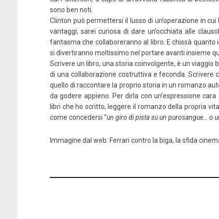
sono ben noti.
Clinton può permettersi il lusso di un’operazione in cui 
vantaggi; sarei curiosa di dare un’occhiata alle clausol
fantasma che collaboreranno al libro. E chissà quanto i
si divertiranno moltissimo nel portare avanti insieme 
Scrivere un libro, una storia coinvolgente, è un viaggio b
di una collaborazione costruttiva e feconda. Scrivere co
quello di raccontare la proprio storia in un romanzo au
da godere appieno. Per dirla con un’espressione cara
libri che ho scritto, leggere il romanzo della propria vit
come concedersi “
un giro di pista su un purosangue… o un
Immagine dal web:
Ferrari contro la biga, la sfida cine