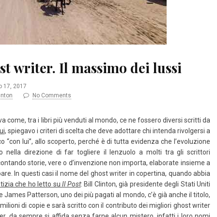
st writer. Il massimo dei lussi
 17, 2017
linton
No Comments
 come, tra i libri più venduti al mondo, ce ne fossero diversi scritti da
ui
, spiegavo i criteri di scelta che deve adottare chi intenda rivolgersi a
ico “con lui”, allo scoperto, perché è di tutta evidenza che l’evoluzione
 nella direzione di far togliere il lenzuolo a molti tra gli scrittori
contando storie, vere o d’invenzione non importa, elaborate insieme a
are. In questi casi il nome del ghost writer in copertina, quando abbia
tizia che ho letto su
Il Post
:
Bill Clinton, già presidente degli Stati Uniti
re James Patterson, uno dei più pagati al mondo, c’è già anche il titolo,
ilioni di copie e sarà scritto con il contributo dei migliori ghost writer
ler, da sempre si affida senza farne alcun mistero, infatti i loro nomi