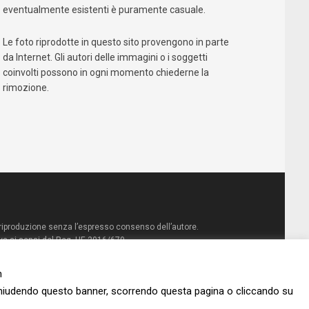
La Feltrinelli
IBS
eventualmente esistenti è puramente casuale.
Le foto riprodotte in questo sito provengono in parte
da Internet. Gli autori delle immagini o i soggetti
coinvolti possono in ogni momento chiederne la
rimozione.
la riproduzione senza l’espresso consenso dell’autore.
va ai sensi del Reg. UE 2016/679
n
Chiudendo questo banner, scorrendo questa pagina o cliccando su