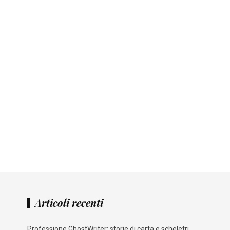
Articoli recenti
Professione GhostWriter: storie di carta e scheletri