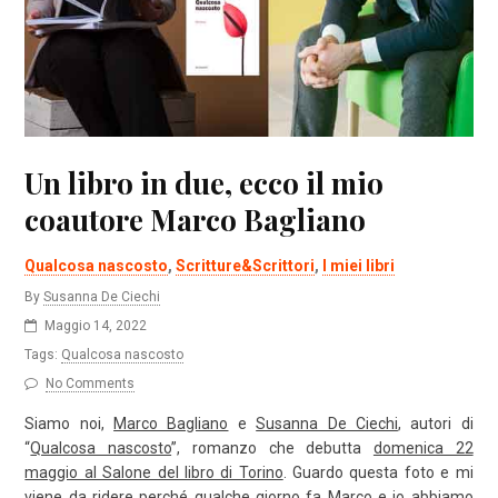
Un libro in due, ecco il mio
coautore Marco Bagliano
Qualcosa nascosto
,
Scritture&Scrittori
,
I miei libri
By
Susanna De Ciechi
Maggio 14, 2022
Tags:
Qualcosa nascosto
No Comments
Siamo noi,
Marco Bagliano
e
Susanna De Ciechi
, autori di
“
Qualcosa nascosto
”, romanzo che debutta
domenica 22
maggio al Salone del libro di Torino
. Guardo questa foto e mi
viene da ridere perché qualche giorno fa Marco e io abbiamo