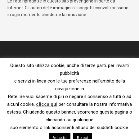
Le foto riprodotte in questo sito provengono in parte da
Internet. Gli autori delle immagini o i soggetti coinvolti possono
in ogni momento chiederne la rimozione.
Questo sito utilizza cookie, anche di terze parti, per inviarti
pubblicità
e servizi in linea con le tue preferenze nell'ambito della
navigazione in
Proprietà letteraria riservata – vietata la riproduzione senza l’espresso
Rete. Se vuoi saperne di più o negare il consenso a tutti o ad
consenso dell’autore.
Privacy Policy e Cookie Policy
|
Informativa ai sensi del Reg. UE
alcuni cookie,
clicca qui
per consultare la nostra informativa
2016/679
estesa. Chiudendo questo banner, scorrendo questa pagina o
© 2023 – Susanna De Ciechi.
cliccando su qualunque
suo elemento o link acconsenti all’uso dei suddetti cookie.
Accetto
Reject