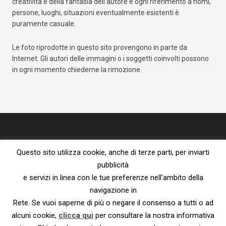
creatività e della fantasia dell’autore e ogni riferimento a nomi,
persone, luoghi, situazioni eventualmente esistenti è
puramente casuale.
Le foto riprodotte in questo sito provengono in parte da
Internet. Gli autori delle immagini o i soggetti coinvolti possono
in ogni momento chiederne la rimozione.
Questo sito utilizza cookie, anche di terze parti, per inviarti
pubblicità
e servizi in linea con le tue preferenze nell'ambito della
navigazione in
Proprietà letteraria riservata – vietata la riproduzione senza l’espresso
Rete. Se vuoi saperne di più o negare il consenso a tutti o ad
consenso dell’autore.
Privacy Policy e Cookie Policy
|
Informativa ai sensi del Reg. UE
alcuni cookie,
clicca qui
per consultare la nostra informativa
2016/679