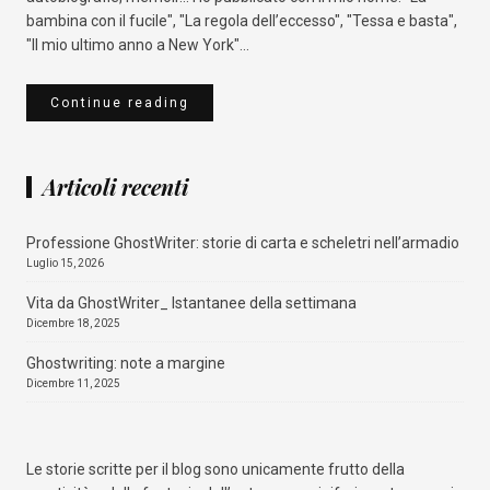
bambina con il fucile", "La regola dell’eccesso", "Tessa e basta",
"Il mio ultimo anno a New York"...
Continue reading
Articoli recenti
Qualcosa nascosto
Professione GhostWriter: storie di carta e scheletri nell’armadio
Amazon
Mondadori Store
La Feltrinelli
IBS
Luglio 15, 2026
Vita da GhostWriter_ Istantanee della settimana
Dicembre 18, 2025
Ghostwriting: note a margine
Dicembre 11, 2025
Le storie scritte per il blog sono unicamente frutto della