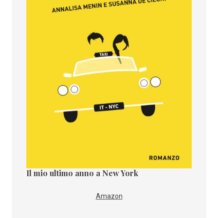
Il mio ultimo anno a New York
Il paes
i
IBS
Amazon