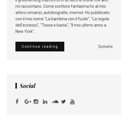
il ghostwriting trasformo in un libro le storie che altri
mi raccontano. Come scrittore fantasma ho al mio
attivo romanzi, autobiografie, memoir. Ho pubblicato
con il mio nome "La bambina con il fucile", "La regola
dell’eccesso", "Tessa e basta", "Il mio ultimo anno a
New York"...
Scrivimi
Continue reading
Social