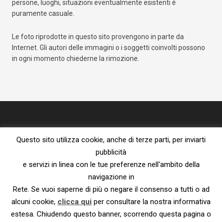
persone, luoghi, situazioni eventualmente esistenti è
puramente casuale.
Le foto riprodotte in questo sito provengono in parte da
Internet. Gli autori delle immagini o i soggetti coinvolti possono
in ogni momento chiederne la rimozione.
Questo sito utilizza cookie, anche di terze parti, per inviarti
pubblicità
e servizi in linea con le tue preferenze nell'ambito della
navigazione in
Proprietà letteraria riservata – vietata la riproduzione senza l’espresso
Rete. Se vuoi saperne di più o negare il consenso a tutti o ad
consenso dell’autore.
Privacy Policy e Cookie Policy
|
Informativa ai sensi del Reg. UE
alcuni cookie,
clicca qui
per consultare la nostra informativa
2016/679
estesa. Chiudendo questo banner, scorrendo questa pagina o
© 2023 – Susanna De Ciechi.