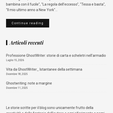
bambina con il fucile", "La regola dell’eccesso", "Tessa e basta",
"Il mio ultimo anno a New York"...
Continue reading
Articoli recenti
Professione GhostWriter: storie di carta e scheletri nell’armadio
Luglio 15, 2026
Vita da GhostWriter_ Istantanee della settimana
Dicembre 18, 2025
Ghostwriting: note a margine
Dicembre 11, 2025
Qualcosa nascosto
Amazon
Mondadori Store
La Feltrinelli
IBS
Le storie scritte per il blog sono unicamente frutto della