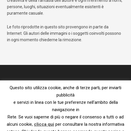
creatività e della fantasia dell’autore e ogni riferimento a nomi,
persone, luoghi, situazioni eventualmente esistenti è
puramente casuale.
Le foto riprodotte in questo sito provengono in parte da
Internet. Gli autori delle immagini o i soggetti coinvolti possono
in ogni momento chiederne la rimozione.
Questo sito utilizza cookie, anche di terze parti, per inviarti
pubblicità
e servizi in linea con le tue preferenze nell'ambito della
navigazione in
Proprietà letteraria riservata – vietata la riproduzione senza l’espresso
Rete. Se vuoi saperne di più o negare il consenso a tutti o ad
consenso dell’autore.
Privacy Policy e Cookie Policy
|
Informativa ai sensi del Reg. UE
alcuni cookie,
clicca qui
per consultare la nostra informativa
2016/679