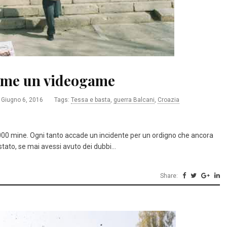
come un videogame
ssa e basta
Qualcosa nascosto
Giugno 6, 2016
Tags:
Tessa e basta
,
guerra Balcani
,
Croazia
Amazon
Kobo
LaFeltrinelli
Amazon
Mondadori Sto
MondadoriStore
La Feltrinelli
IBS
.000 mine. Ogni tanto accade un incidente per un ordigno che ancora
tato, se mai avessi avuto dei dubbi…
Share: