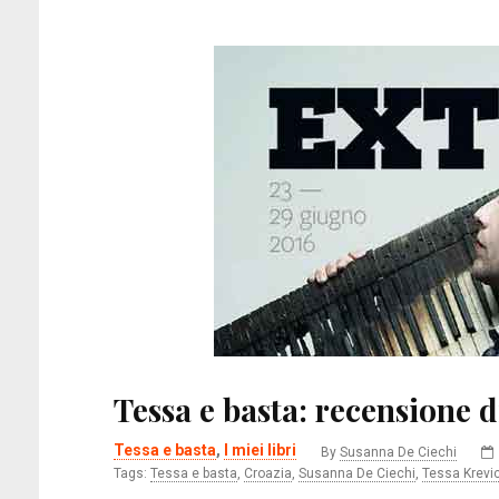
Tessa e basta: recensione d
Tessa e basta
,
I miei libri
By
Susanna De Ciechi
Tags:
Tessa e basta
,
Croazia
,
Susanna De Ciechi
,
Tessa Krevi