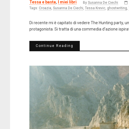
Tessa e basta
,
I miei libri
By
Susanna De Ciechi
Tags:
Croazia
,
Susanna De Ciechi
,
Tessa Krevic
,
ghostwriting
,
Di recente mi è capitato di vedere The Hunting party, un
protagonista. Si tratta di una commedia d’azione ispirat
Continue Reading