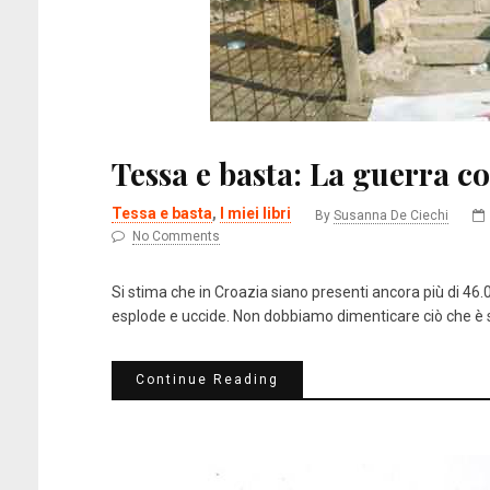
Tessa e basta: La guerra 
La regola dell’eccesso
Te
Tessa e basta
,
I miei libri
By
Susanna De Ciechi
No Comments
Amazon
Kobo
LaFeltrinelli
MondadoriStore
Si stima che in Croazia siano presenti ancora più di 46
esplode e uccide. Non dobbiamo dimenticare ciò che è s
Continue Reading