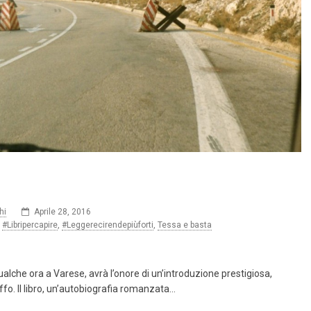
hi
Aprile 28, 2016
,
#Libripercapire
,
#Leggerecirendepiùforti
,
Tessa e basta
alche ora a Varese, avrà l’onore di un’introduzione prestigiosa,
ffo. Il libro, un’autobiografia romanzata…