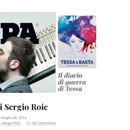
i Sergio Roic
Giugno 26, 2016
c
,
Sergio Roic
No Comments