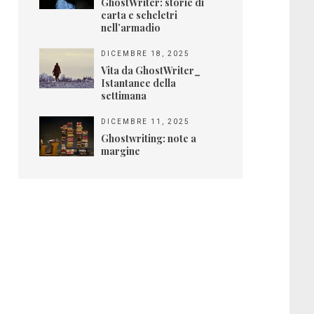
GhostWriter: storie di
carta e scheletri
nell’armadio
DICEMBRE 18, 2025
Vita da GhostWriter_
Istantanee della
settimana
DICEMBRE 11, 2025
Ghostwriting: note a
margine