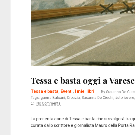
Tessa e basta oggi a Varese
Tessa e basta
,
Eventi
,
I miei libri
By
Susanna De Ciec
Tags:
guerra Balcani
,
Croazia
,
Susanna De Ciechi
,
#storievere
No Comments
La presentazione di Tessa e basta che si svolgerà tra qu
curata dallo scrittore e giornalista Mauro della Porta Ra