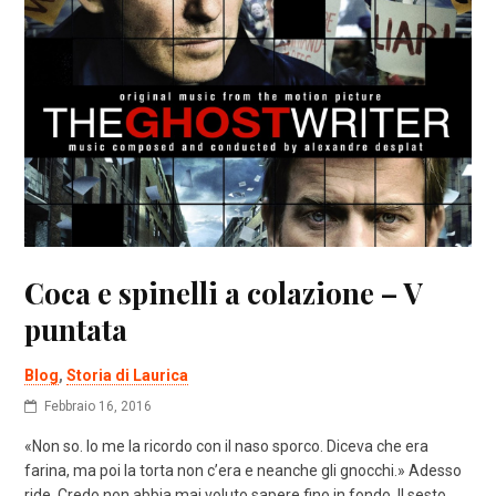
Coca e spinelli a colazione – V
puntata
Blog
,
Storia di Laurica
Febbraio 16, 2016
«Non so. Io me la ricordo con il naso sporco. Diceva che era
farina, ma poi la torta non c’era e neanche gli gnocchi.» Adesso
ride. Credo non abbia mai voluto sapere fino in fondo. Il sesto