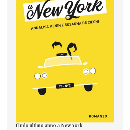
Il mio ultimo anno a New York
Il paes