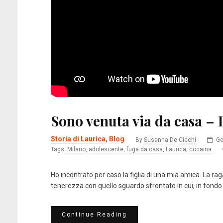
Sono venuta via da casa – 
Storia di Laurica
,
Blog
By
Susanna De Ciechi
Ge
Tags:
Milano
,
adolescente
,
fuga da casa
,
Laurica
,
cocaina
Ho incontrato per caso la figlia di una mia amica. La ra
tenerezza con quello sguardo sfrontato in cui, in fondo a
Continue Reading