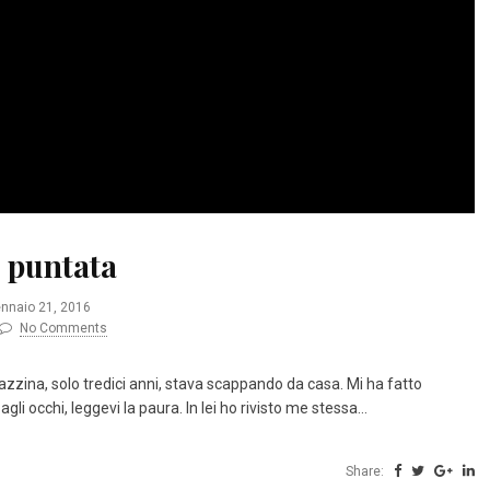
I puntata
nnaio 21, 2016
No Comments
gazzina, solo tredici anni, stava scappando da casa. Mi ha fatto
gli occhi, leggevi la paura. In lei ho rivisto me stessa…
Share: