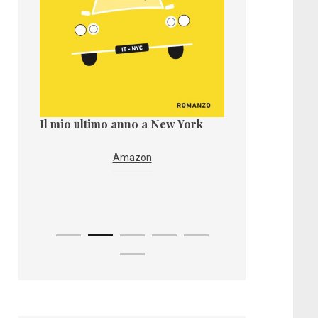
Il mio ultimo anno a New York
Il paese dei taro
re
Amazon
Ama