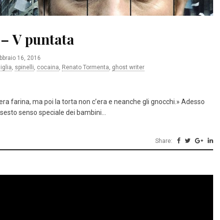
 – V puntata
bbraio 16, 2016
iglia
,
spinelli
,
cocaina
,
Renato Tormenta
,
ghost writer
 era farina, ma poi la torta non c’era e neanche gli gnocchi.» Adesso
l sesto senso speciale dei bambini…
Share: