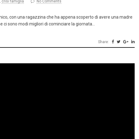
,
crisi famiglia
No Comments
i panico, con una ragazzina che ha appena scoperto di avere una madre
 ci sono modi migliori di cominciare la giornata…
Share: