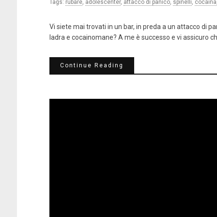
Tags:
rubare
,
adolescenter
,
attacco di panico
,
spinelli
,
cocaina
Vi siete mai trovati in un bar, in preda a un attacco d
ladra e cocainomane? A me è successo e vi assicuro che
Continue Reading