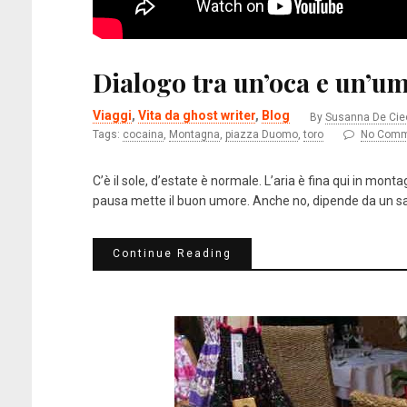
Dialogo tra un’oca e un’u
Viaggi
,
Vita da ghost writer
,
Blog
By
Susanna De Cie
Tags:
cocaina
,
Montagna
,
piazza Duomo
,
toro
No Comm
C’è il sole, d’estate è normale. L’aria è fina qui in mo
pausa mette il buon umore. Anche no, dipende da un sac
Continue Reading