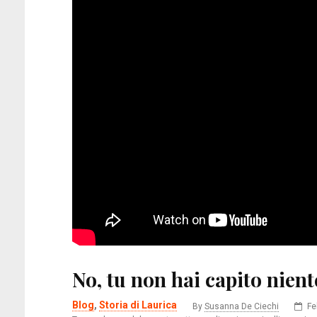
La regola dell’eccesso
Te
Amazon
Kobo
LaFeltrinelli
MondadoriStore
No, tu non hai capito nient
Blog
,
Storia di Laurica
By
Susanna De Ciechi
Fe