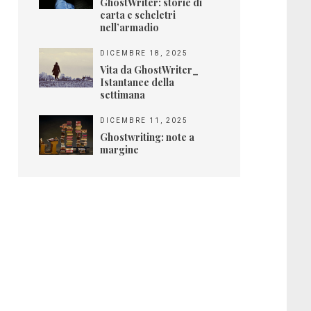
GhostWriter: storie di
carta e scheletri
nell’armadio
DICEMBRE 18, 2025
Vita da GhostWriter_
Istantanee della
settimana
DICEMBRE 11, 2025
Ghostwriting: note a
margine