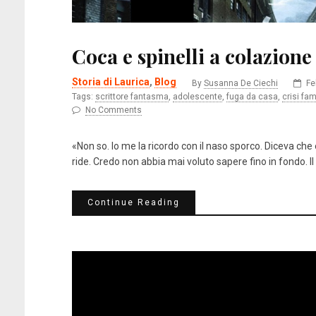
Coca e spinelli a colazione
Storia di Laurica
,
Blog
By
Susanna De Ciechi
Fe
Tags:
scrittore fantasma
,
adolescente
,
fuga da casa
,
crisi fam
No Comments
«Non so. Io me la ricordo con il naso sporco. Diceva che
ride. Credo non abbia mai voluto sapere fino in fondo. I
Continue Reading