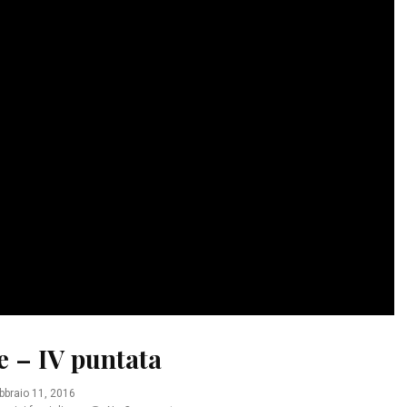
ssa e basta
Qualcosa nascosto
Amazon
Kobo
LaFeltrinelli
Amazon
Mondadori Sto
MondadoriStore
La Feltrinelli
IBS
e – IV puntata
bbraio 11, 2016