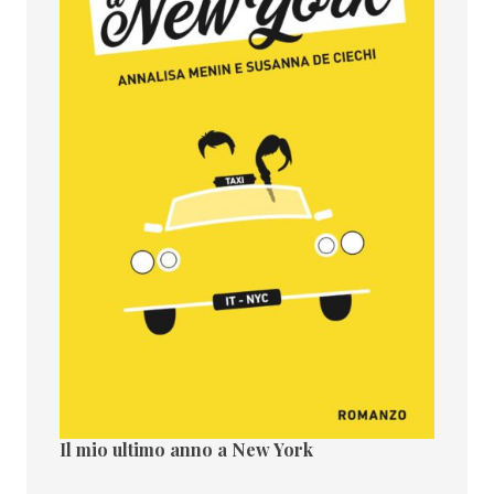
Il mio ultimo anno a New York
Il paes