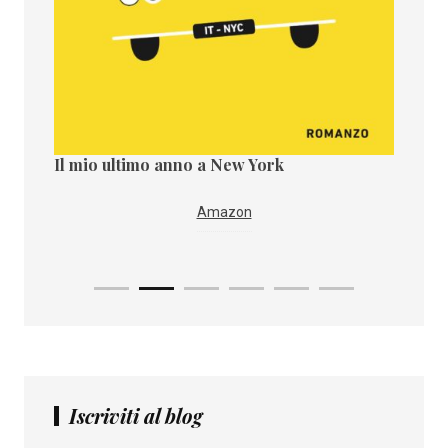
Il mio ultimo anno a New York
Il paes
i
IBS
Amazon
Iscriviti al blog