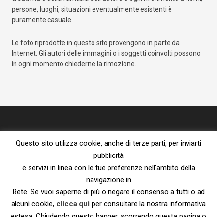
persone, luoghi, situazioni eventualmente esistenti è
puramente casuale.
Le foto riprodotte in questo sito provengono in parte da
Internet. Gli autori delle immagini o i soggetti coinvolti possono
in ogni momento chiederne la rimozione.
Questo sito utilizza cookie, anche di terze parti, per inviarti
pubblicità
e servizi in linea con le tue preferenze nell'ambito della
navigazione in
Proprietà letteraria riservata – vietata la riproduzione senza l’espresso
consenso dell’autore.
Rete. Se vuoi saperne di più o negare il consenso a tutti o ad
Privacy Policy e Cookie Policy
|
Informativa ai sensi del Reg. UE
alcuni cookie,
clicca qui
per consultare la nostra informativa
2016/679
estesa. Chiudendo questo banner, scorrendo questa pagina o