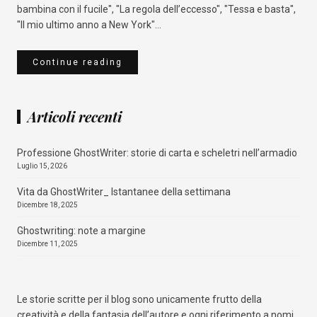
bambina con il fucile", "La regola dell’eccesso", "Tessa e basta",
"Il mio ultimo anno a New York"...
Continue reading
Articoli recenti
Professione GhostWriter: storie di carta e scheletri nell’armadio
Luglio 15, 2026
Vita da GhostWriter_ Istantanee della settimana
Dicembre 18, 2025
Ghostwriting: note a margine
Dicembre 11, 2025
Le storie scritte per il blog sono unicamente frutto della
creatività e della fantasia dell’autore e ogni riferimento a nomi,