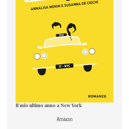
Il mio ultimo anno a New York
Il paes
i
IBS
Amazon