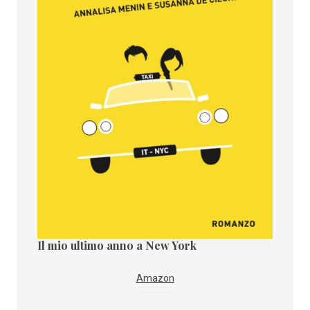
Il mio ultimo anno a New York
Il paes
i
IBS
Amazon