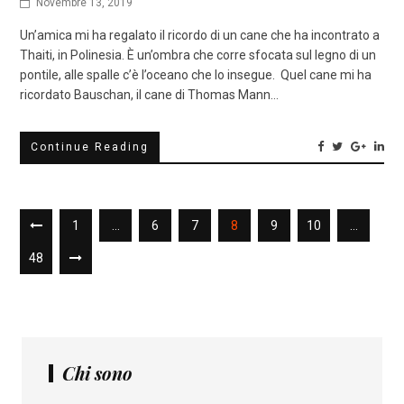
Novembre 13, 2019
Un’amica mi ha regalato il ricordo di un cane che ha incontrato a
Thaiti, in Polinesia. È un’ombra che corre sfocata sul legno di un
pontile, alle spalle c’è l’oceano che lo insegue. Quel cane mi ha
ricordato Bauschan, il cane di Thomas Mann…
Continue Reading
1
…
6
7
8
9
10
…
48
Chi sono