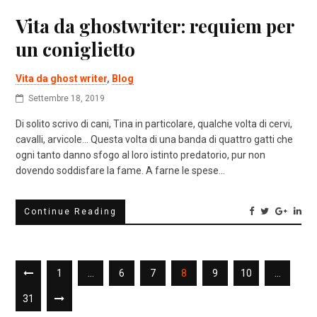
Vita da ghostwriter: requiem per
un coniglietto
Vita da ghost writer
,
Blog
Settembre 18, 2019
Di solito scrivo di cani, Tina in particolare, qualche volta di cervi,
cavalli, arvicole… Questa volta di una banda di quattro gatti che
ogni tanto danno sfogo al loro istinto predatorio, pur non
dovendo soddisfare la fame. A farne le spese…
Continue Reading
1
…
6
7
8
9
10
…
31