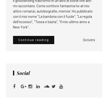
il ghostwriting trasformo in un libro le storie che altri
mi raccontano. Come scrittore fantasma ho al mio
attivo romanzi, autobiografie, memoir. Ho pubblicato
con il mio nome "La bambina con il fucile", "La regola
dell’eccesso", "Tessa e basta", "Il mio ultimo anno a
New York"...
Scrivimi
Continue reading
Social