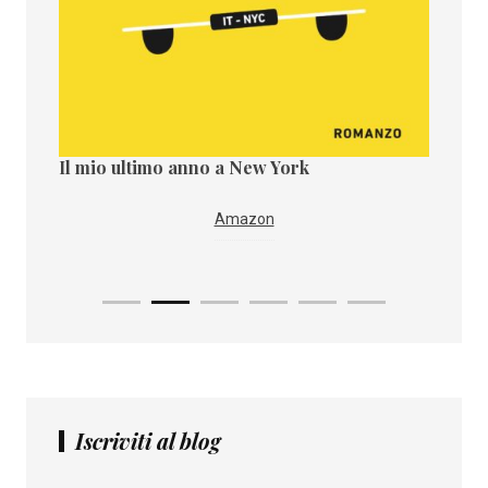
Il mio ultimo anno a New York
Il paes
i
IBS
Amazon
Iscriviti al blog