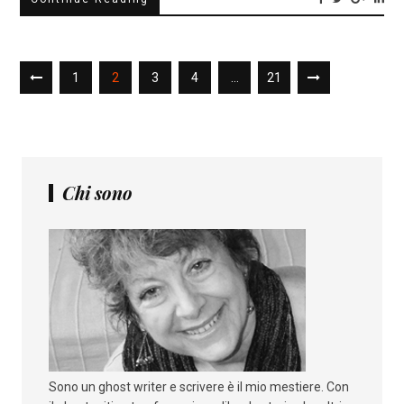
1
2
3
4
…
21
Chi sono
Sono un ghost writer e scrivere è il mio mestiere. Con