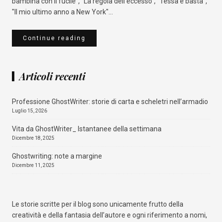
bambina con il fucile", "La regola dell’eccesso", "Tessa e basta",
"Il mio ultimo anno a New York"...
Continue reading
Articoli recenti
Professione GhostWriter: storie di carta e scheletri nell’armadio
Luglio 15, 2026
Vita da GhostWriter_ Istantanee della settimana
Dicembre 18, 2025
Ghostwriting: note a margine
Dicembre 11, 2025
Le storie scritte per il blog sono unicamente frutto della
creatività e della fantasia dell’autore e ogni riferimento a nomi,